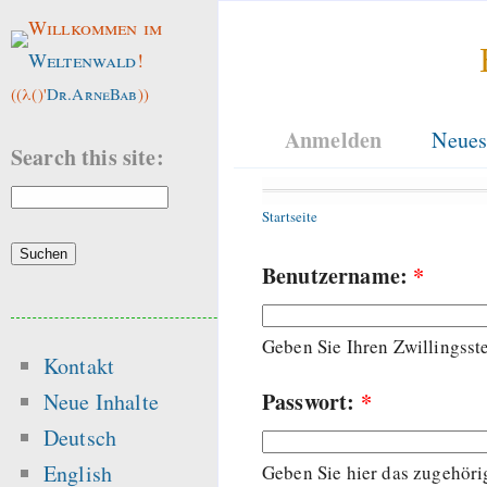
Willkommen im
Weltenwald
!
((λ()'
Dr.ArneBab
))
Anmelden
Neues
Search this site:
Startseite
Benutzername:
*
Geben Sie Ihren Zwillingss
Kontakt
Passwort:
*
Neue Inhalte
Deutsch
English
Geben Sie hier das zugehöri