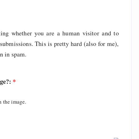
sting whether you are a human visitor and to
ubmissions. This is pretty hard (also for me),
wn in spam.
age?:
*
n the image.