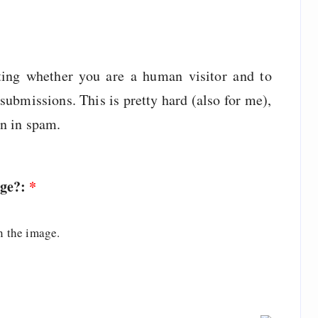
sting whether you are a human visitor and to
ubmissions. This is pretty hard (also for me),
wn in spam.
age?:
*
n the image.