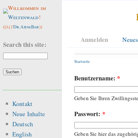
Willkommen im
Weltenwald
!
((λ()'
Dr.ArneBab
))
Anmelden
Neues
Search this site:
Startseite
Benutzername:
*
Geben Sie Ihren Zwillingss
Kontakt
Passwort:
*
Neue Inhalte
Deutsch
English
Geben Sie hier das zugehöri