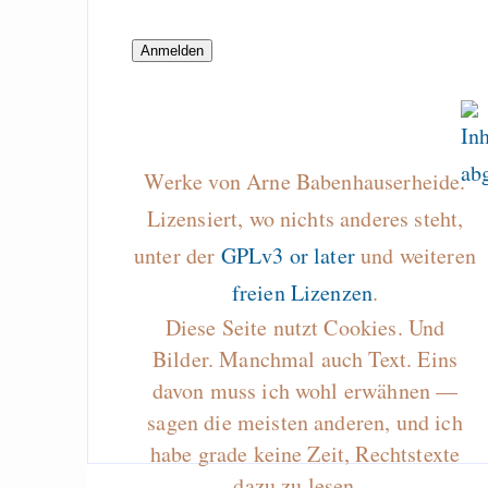
Unausgeglichen
Draketo neu: Beiträge
Werke von Arne Babenhauserheide.
Alltag in e
Klimaneutralen Welt
Lizensiert, wo nichts anderes steht,
Nebelfest - Götter
unter der
GPLv3 or later
und weiteren
Rissen
freien Lizenzen
.
Curb impacts of
Diese Seite nutzt Cookies. Und
programming to ma
Bilder. Manchmal auch Text. Eins
EU sovereignty
davon muss ich wohl erwähnen —
sagen die meisten anderen, und ich
Es gibt Fakten
habe grade keine Zeit, Rechtstexte
Measured Temper
dazu zu lesen…