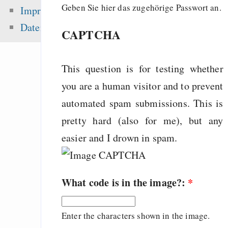
Songs
Geben Sie hier das zugehörige Passwort an.
Impressum
Freenet / Hyphanet
Datenschutz
CAPTCHA
don’t change your h
fix your tools!
This question is for testing whether
you are a human visitor and to prevent
Zuletzt angezeigt:
automated spam submissions. This is
pretty hard (also for me), but any
Die Ballade des @mu
easier and I drown in spam.
Jan, Wächter de
Sicherheit
I finally got the 
What code is in the image?:
*
junit testsuite to
Gentoo
Enter the characters shown in the image.
Panorama zu Fra