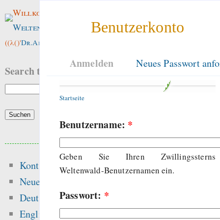
Willkommen im
Benutzerkonto
Weltenwald
!
((λ()'
Dr.ArneBab
))
Anmelden
Neues Passwort anfo
Search this site:
Startseite
Benutzername:
*
Beliebte Inhalte
Geben Sie Ihren Zwillingssterns
Kontakt
Heute:
Weltenwald-Benutzernamen ein.
Neue Inhalte
Passwort:
*
Glücksspielseite
Deutsch
gefährliche Drogen
English