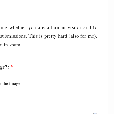
sting whether you are a human visitor and to
ubmissions. This is pretty hard (also for me),
wn in spam.
age?:
*
n the image.