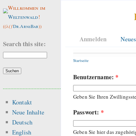
Willkommen im
Weltenwald
!
((λ()'
Dr.ArneBab
))
Anmelden
Neues
Search this site:
Startseite
Benutzername:
*
Geben Sie Ihren Zwillingss
Kontakt
Passwort:
*
Neue Inhalte
Deutsch
English
Geben Sie hier das zugehöri