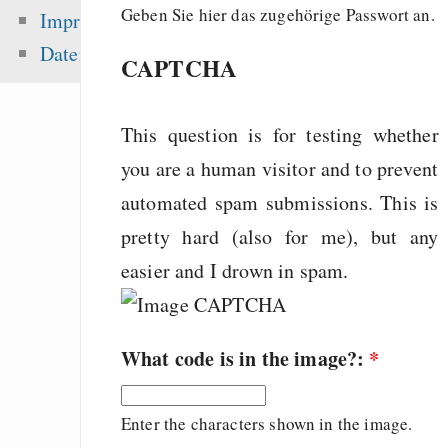
„Lässt Google kleine
Geben Sie hier das zugehörige Passwort an.
Impressum
aus dem Index fal
Datenschutz
CAPTCHA
brauchen wir Eigenw
Singen im Advent - o
Mehrheitsrelig
This question is for testing whether
zementieren!
you are a human visitor and to prevent
Alternative
automated spam submissions. This is
Geschäftsmodelle i
pretty hard (also for me), but any
Eine Million Dollar 
easier and I drown in spam.
Humble Indie Bundle
What code is in the image?:
*
Zuletzt angezeigt:
Enter the characters shown in the image.
Write programs you c