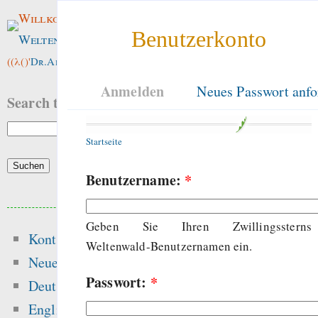
Willkommen im
Benutzerkonto
Weltenwald
!
((λ()'
Dr.ArneBab
))
Anmelden
Neues Passwort anfo
Search this site:
Startseite
Benutzername:
*
Beliebte Inhalte
Geben Sie Ihren Zwillingssterns
Kontakt
Heute:
Weltenwald-Benutzernamen ein.
Neue Inhalte
Passwort:
*
Alsa-Gerät in 
Deutsch
einrichten
English