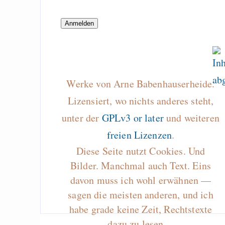
hack when you feel 
Infocalypse - Mak
code survive the inf
apocalypse
Why free speech d
equal to the right o
Werke von Arne Babenhauserheide.
heard
Lizensiert, wo nichts anderes steht,
My server was bre
unter der
GPLv3 or later
und weiteren
sorry for the downti
freien Lizenzen
.
Diese Seite nutzt Cookies. Und
Bilder. Manchmal auch Text. Eins
Draketo neu: Beiträge
davon muss ich wohl erwähnen —
sagen die meisten anderen, und ich
Alltag in e
habe grade keine Zeit, Rechtstexte
Klimaneutralen Welt
dazu zu lesen…