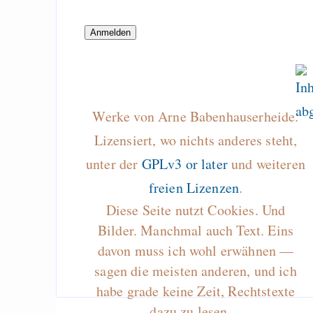
Publish a single fi
emacs org-mode
Draketo neu: Beiträge
Werke von Arne Babenhauserheide.
Alltag in e
Lizensiert, wo nichts anderes steht,
Klimaneutralen Welt
unter der
GPLv3 or later
und weiteren
Nebelfest - Götter
freien Lizenzen
.
Rissen
Diese Seite nutzt Cookies. Und
Curb impacts of
Bilder. Manchmal auch Text. Eins
programming to ma
davon muss ich wohl erwähnen —
EU sovereignty
sagen die meisten anderen, und ich
habe grade keine Zeit, Rechtstexte
Es gibt Fakten
dazu zu lesen…