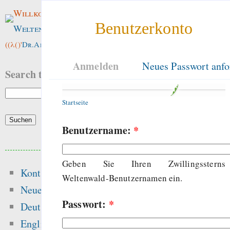
Willkommen im
Benutzerkonto
Weltenwald
!
((λ()'
Dr.ArneBab
))
Anmelden
Neues Passwort anfo
Search this site:
Startseite
Benutzername:
*
Beliebte Inhalte
Geben Sie Ihren Zwillingssterns
Kontakt
Heute:
Weltenwald-Benutzernamen ein.
Neue Inhalte
Passwort:
*
The dynamics of free
Deutsch
and the dang
English