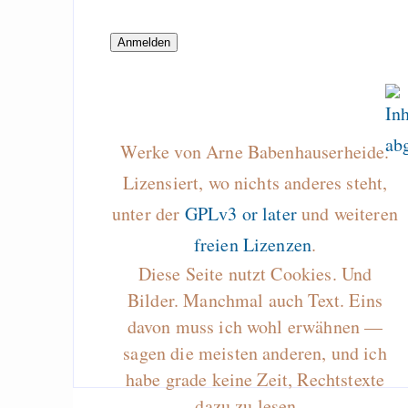
Draketo neu: Beiträge
Alltag in e
Klimaneutralen Welt
Werke von Arne Babenhauserheide.
Nebelfest - Götter
Lizensiert, wo nichts anderes steht,
Rissen
unter der
GPLv3 or later
und weiteren
Curb impacts of
programming to ma
freien Lizenzen
.
EU sovereignty
Diese Seite nutzt Cookies. Und
Bilder. Manchmal auch Text. Eins
Es gibt Fakten
davon muss ich wohl erwähnen —
Measured Temper
sagen die meisten anderen, und ich
Graben-Neudorf, 
habe grade keine Zeit, Rechtstexte
West Germany
dazu zu lesen…