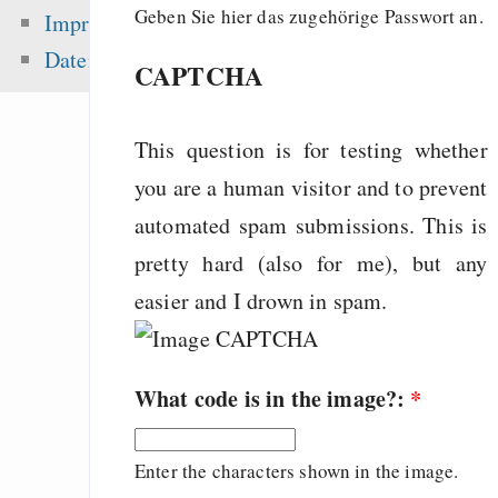
Songs
Geben Sie hier das zugehörige Passwort an.
Impressum
Freenet / Hyphanet
Datenschutz
CAPTCHA
Licenses
This question is for testing whether
you are a human visitor and to prevent
Zuletzt angezeigt:
automated spam submissions. This is
Schatten
pretty hard (also for me), but any
I w̶a̶s̶ t̶a̶r̶g̶e̶t̶e̶d̶ got
easier and I drown in spam.
attack on GnuPG/PG
Neonazis widerlege
nennen
What code is in the image?:
*
Glücksspielseite
gefährliche Drogen
Enter the characters shown in the image.