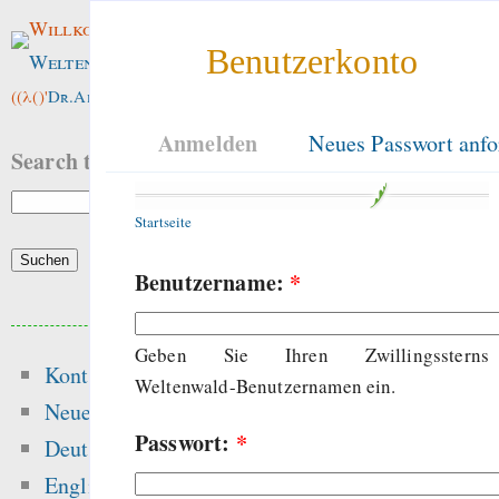
Willkommen im
Benutzerkonto
Weltenwald
!
((λ()'
Dr.ArneBab
))
Anmelden
Neues Passwort anfo
Search this site:
Startseite
Benutzername:
*
Beliebte Inhalte
Geben Sie Ihren Zwillingssterns
Kontakt
Heute:
Weltenwald-Benutzernamen ein.
Neue Inhalte
Passwort:
*
Glücksspielseite
Deutsch
gefährliche Drogen
English