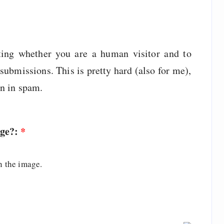
sting whether you are a human visitor and to
ubmissions. This is pretty hard (also for me),
wn in spam.
age?:
*
n the image.