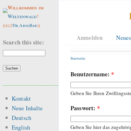
Willkommen im
Weltenwald
!
((λ()'
Dr.ArneBab
))
Anmelden
Neues
Search this site:
Startseite
Benutzername:
*
Geben Sie Ihren Zwillingss
Kontakt
Passwort:
*
Neue Inhalte
Deutsch
English
Geben Sie hier das zugehöri