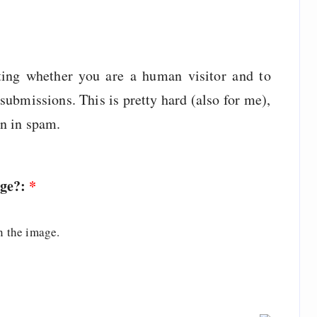
sting whether you are a human visitor and to
ubmissions. This is pretty hard (also for me),
wn in spam.
age?:
*
n the image.