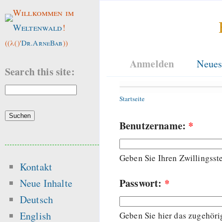
Willkommen im
Weltenwald
!
((λ()'
Dr.ArneBab
))
Anmelden
Neues
Search this site:
Startseite
Benutzername:
*
Geben Sie Ihren Zwillingss
Kontakt
Passwort:
*
Neue Inhalte
Deutsch
English
Geben Sie hier das zugehöri