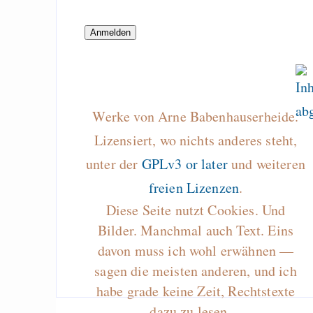
Wir beobachte
Universum, daher 
unserem Leben zut
sein
Werke von Arne Babenhauserheide.
Draketo neu: Beiträge
Lizensiert, wo nichts anderes steht,
unter der
GPLv3 or later
und weiteren
Alltag in e
freien Lizenzen
.
Klimaneutralen Welt
Diese Seite nutzt Cookies. Und
Nebelfest - Götter
Bilder. Manchmal auch Text. Eins
Rissen
davon muss ich wohl erwähnen —
Curb impacts of
sagen die meisten anderen, und ich
programming to ma
habe grade keine Zeit, Rechtstexte
EU sovereignty
dazu zu lesen…