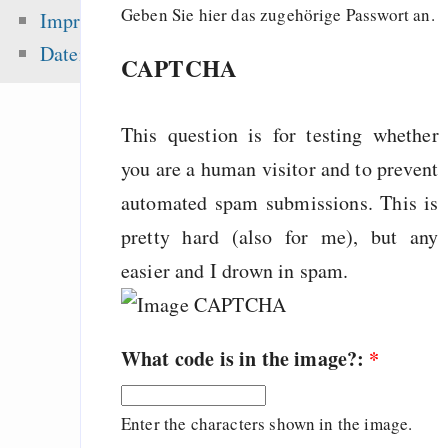
Fehler uns
Geben Sie hier das zugehörige Passwort an.
Impressum
Wirtschaftssystems
Datenschutz
CAPTCHA
Freenet / Hyphanet
Effortless pas
protected sharing of f
This question is for testing whether
Freenet
you are a human visitor and to prevent
Songs
automated spam submissions. This is
pretty hard (also for me), but any
easier and I drown in spam.
Zuletzt angezeigt:
Wissenschaft!
What code is in the image?:
*
Ich lerne Steno, wei
Answers to “I can
Enter the characters shown in the image.
Freenet”