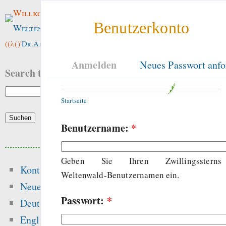
Willkommen im
Benutzerkonto
Weltenwald
!
((λ()'
Dr.ArneBab
))
Anmelden
Neues Passwort anfo
Search this site:
Startseite
Benutzername:
*
Beliebte Inhalte
Geben Sie Ihren Zwillingssterns
Kontakt
Heute:
Weltenwald-Benutzernamen ein.
Neue Inhalte
Passwort:
*
Die erste Million 
Deutsch
schwerste: Der struk
English