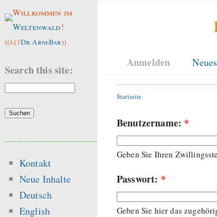
Willkommen im
Weltenwald
!
((λ()'
Dr.ArneBab
))
Anmelden
Neues
Search this site:
Startseite
Benutzername:
*
Geben Sie Ihren Zwillingss
Kontakt
Passwort:
*
Neue Inhalte
Deutsch
English
Geben Sie hier das zugehöri