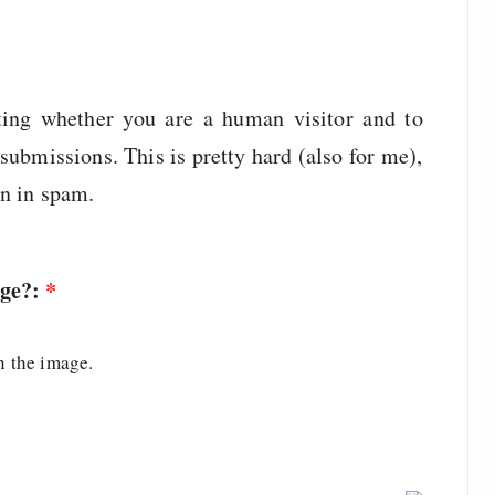
sting whether you are a human visitor and to
ubmissions. This is pretty hard (also for me),
wn in spam.
age?:
*
n the image.