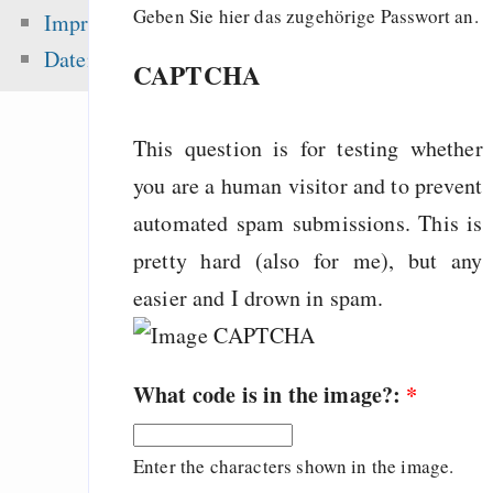
noncommercial claus
Geben Sie hier das zugehörige Passwort an.
Impressum
Emacs
Datenschutz
CAPTCHA
Gästebuch
Songs
This question is for testing whether
you are a human visitor and to prevent
Zuletzt angezeigt:
automated spam submissions. This is
pretty hard (also for me), but any
CreativeCommons L
easier and I drown in spam.
sind riskant für ech
Werke (seit 2015
dank GPL-Kompatib
What code is in the image?:
*
von BY-SA nicht meh
Lasst die Betroff
Enter the characters shown in the image.
Wort kommen