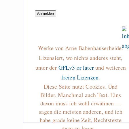
Computerspieler selb
Die Schuldfrage
Rostock: Wer war Sc
2007-06-04
Gästebuch
Werke von Arne Babenhauserheide.
Lizensiert, wo nichts anderes steht,
Draketo neu: Beiträge
unter der
GPLv3 or later
und weiteren
freien Lizenzen
.
Alltag in e
Diese Seite nutzt Cookies. Und
Klimaneutralen Welt
Bilder. Manchmal auch Text. Eins
Nebelfest - Götter
davon muss ich wohl erwähnen —
Rissen
sagen die meisten anderen, und ich
Curb impacts of
habe grade keine Zeit, Rechtstexte
programming to ma
dazu zu lesen…