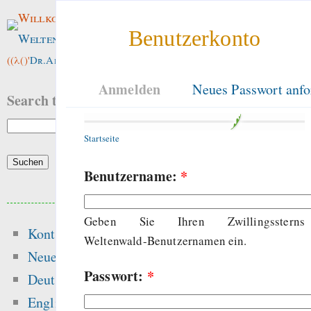
Willkommen im
Benutzerkonto
Weltenwald
!
((λ()'
Dr.ArneBab
))
Anmelden
Neues Passwort anfo
Search this site:
Startseite
Benutzername:
*
Beliebte Inhalte
Geben Sie Ihren Zwillingssterns
Kontakt
Heute:
Weltenwald-Benutzernamen ein.
Neue Inhalte
Passwort:
*
The dynamics of free
Deutsch
and the dang
English