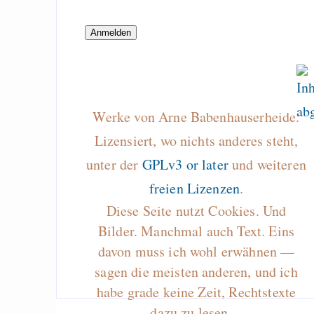
Hippler (HRK), Detl
(KIT) und Wilfrie
(Daimler) auf dem 
2013
Taz verdreht 2
Protestunterschri
Werke von Arne Babenhauserheide.
einem Misserfolg Go
Lizensiert, wo nichts anderes steht,
Wofür ich die Taz br
unter der
GPLv3 or later
und weiteren
How to make a m
freien Lizenzen
.
dollars in pay-wh
Diese Seite nutzt Cookies. Und
want — thoughts 
Bilder. Manchmal auch Text. Eins
Humble Indie Bundle
davon muss ich wohl erwähnen —
sagen die meisten anderen, und ich
habe grade keine Zeit, Rechtstexte
Draketo neu: Beiträge
dazu zu lesen…