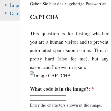
Gentoo auf iMac
Geben Sie hier das zugehörige Passwort an.
Impressum
Screen 1,25Ghz
Datenschutz
CAPTCHA
Hansen 2016 got t
peer-review — “Ic
sea level ris
This question is for testing whether
superstorms”
you are a human visitor and to prevent
identi.ca Group: 
automated spam submissions. This is
Group (!oog)
pretty hard (also for me), but any
easier and I drown in spam.
Zuletzt angezeigt:
What code is in the image?:
*
Notizen zur Po
Diskussion mit Do
Enter the characters shown in the image.
Wagner (DFG), 