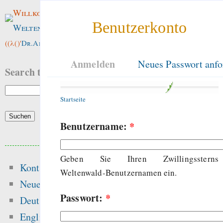
Willkommen im
Benutzerkonto
Weltenwald
!
((λ()'
Dr.ArneBab
))
Anmelden
Neues Passwort anfo
Search this site:
Startseite
Benutzername:
*
Beliebte Inhalte
Geben Sie Ihren Zwillingssterns
Kontakt
Heute:
Weltenwald-Benutzernamen ein.
Neue Inhalte
Passwort:
*
Glücksspielseite
Deutsch
gefährliche Drogen
English