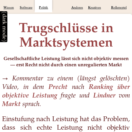
Wissen
Software
Politik
Anderes
Kreatives
Rollenspiel
(dark mode)
Trugschlüsse in
Marktsystemen
Gesellschaftliche Leistung lässt sich nicht objektiv messen
— erst Recht nicht durch einen unregulierten Markt
→ Kommentar zu einem (längst gelöschten)
Video, in dem
Precht
nach
Ranking über
objektive Leistung
fragte und
Lindner
vom
Markt
sprach.
Einstufung nach Leistung hat das Problem,
dass sich echte Leistung nicht objektiv