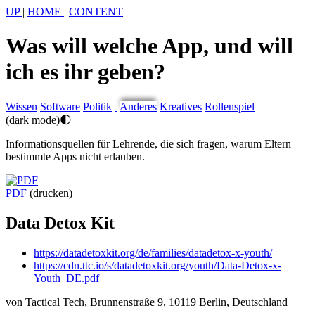
UP
|
HOME
|
CONTENT
Was will welche App, und will
ich es ihr geben?
Wissen
Software
Politik
Anderes
Kreatives
Rollenspiel
(dark mode)
🌓︎
Informationsquellen für Lehrende, die sich fragen, warum Eltern
bestimmte Apps nicht erlauben.
PDF
(drucken)
Data Detox Kit
https://datadetoxkit.org/de/families/datadetox-x-youth/
https://cdn.ttc.io/s/datadetoxkit.org/youth/Data-Detox-x-
Youth_DE.pdf
von Tactical Tech, Brunnenstraße 9, 10119 Berlin, Deutschland