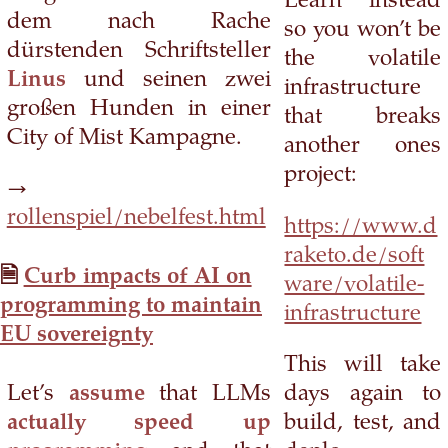
Learn instead
dem nach Rache
so you won’t be
dürstenden Schriftsteller
the volatile
Linus
und seinen zwei
infrastructure
großen Hunden in einer
that breaks
City of Mist Kampagne.
another ones
project:
→
rollenspiel/nebelfest.html
https://www.d
raketo.de/soft
Curb impacts of AI on
ware/volatile-
programming to maintain
infrastructure
EU sovereignty
This will take
Let’s
assume
that LLMs
days again to
actually speed up
build, test, and