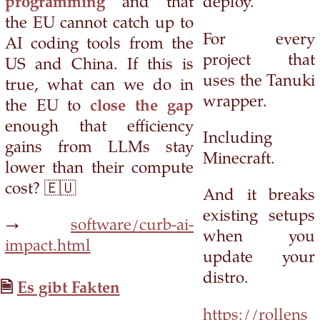
programming
and that
deploy.
the EU cannot catch up to
For every
AI coding tools from the
project that
US and China. If this is
uses the Tanuki
true, what can we do in
wrapper.
the EU to
close the gap
enough that efficiency
Including
gains from LLMs stay
Minecraft.
lower than their compute
cost? 🇪🇺
And it breaks
existing setups
→
software/curb-ai-
when you
impact.html
update your
distro.
Es gibt Fakten
https://rollens