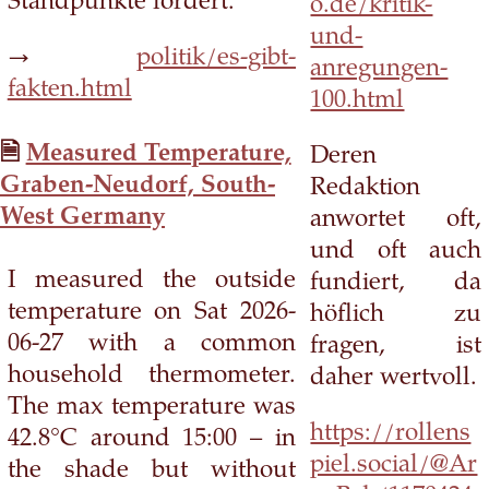
Standpunkte fordert.
o.de/kritik-
und-
→
politik/es-gibt-
anregungen-
fakten.html
100.html
Measured Temperature,
Deren
Graben-Neudorf, South-
Redaktion
West Germany
anwortet oft,
und oft auch
I measured the outside
fundiert, da
temperature on Sat 2026-
höflich zu
06-27 with a common
fragen, ist
household thermometer.
daher wertvoll.
The max temperature was
https://rollens
42.8°C around 15:00 – in
piel.social/@Ar
the shade but without