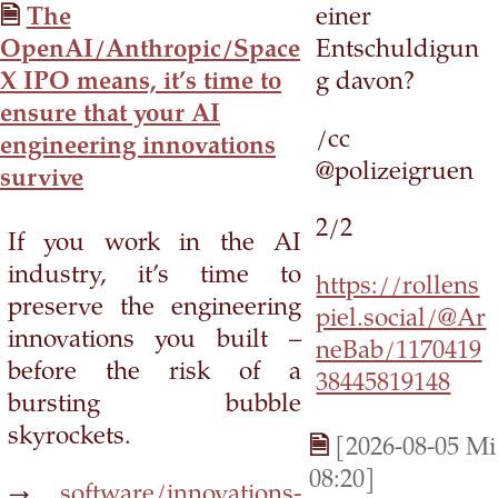
The
einer
OpenAI/Anthropic/Space
Entschuldigun
X IPO means, it’s time to
g davon?
ensure that your AI
/cc
engineering innovations
@polizeigruen
survive
2/2
If you work in the AI
industry, it’s time to
https://rollens
preserve the engineering
piel.social/@Ar
innovations you built –
neBab/1170419
before the risk of a
38445819148
bursting bubble
skyrockets.
[2026-08-05 Mi
08:20]
→
software/innovations-