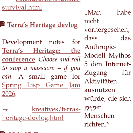
survival.html
„Man habe
nicht
Terra’s Heritage devlog
vorhergesehen,
dass das
Development notes for
Anthropic-
Terra’s Heritage: the
Modell Mythos
conference
.
Choose and roll
5 den Internet-
to stop a massacre – if you
Zugang für
can.
A small game for
Aktivitäten
Spring Lisp Game Jam
ausnutzen
2026
.
würde, die sich
gegen
→
kreatives/terras-
Menschen
heritage-devlog.html
richten.“