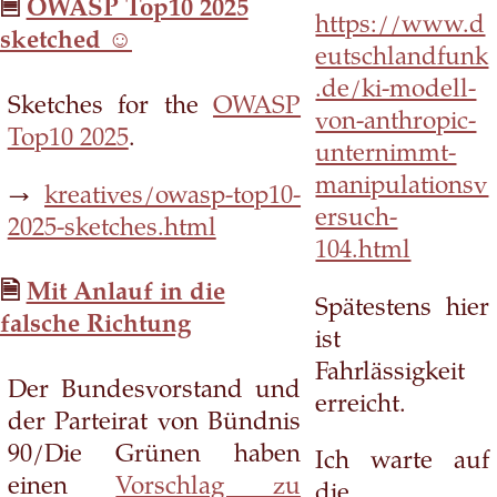
OWASP Top10 2025
https://www.d
sketched ☺
eutschlandfunk
.de/ki-modell-
Sketches for the
OWASP
von-anthropic-
Top10 2025
.
unternimmt-
manipulationsv
→
kreatives/owasp-top10-
ersuch-
2025-sketches.html
104.html
Mit Anlauf in die
Spätestens hier
falsche Richtung
ist
Fahrlässigkeit
Der Bundesvorstand und
erreicht.
der Parteirat von Bündnis
90/Die Grünen haben
Ich warte auf
einen
Vorschlag zu
die