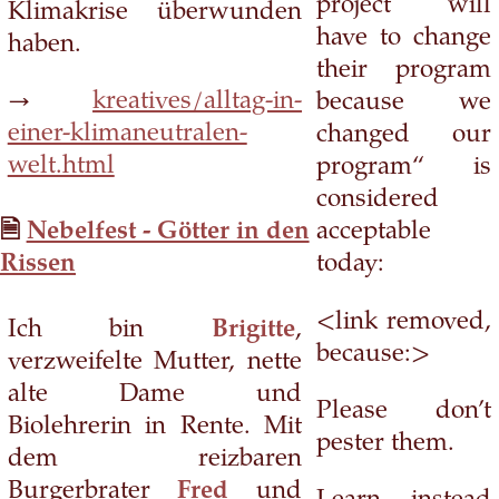
project will
Klimakrise überwunden
have to change
haben.
their program
→
kreatives/alltag-in-
because we
einer-klimaneutralen-
changed our
welt.html
program“ is
considered
Nebelfest - Götter in den
acceptable
Rissen
today:
<link removed,
Ich bin
Brigitte
,
because:>
verzweifelte Mutter, nette
alte Dame und
Please don’t
Biolehrerin in Rente. Mit
pester them.
dem reizbaren
Burgerbrater
Fred
und