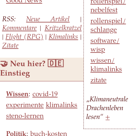
Good News
rollenspiel/​
nebelfest
RSS:
Neue Artikel
|
rollenspiel/​
Kommentare
|
Kritzelkratzel
schlange
|
Flight (RPG)
|
Klimalinks
|
software/​
Zitate
wisp
wissen/​
🤝 Neu hier? 🇩🇪
klimalinks
Einstieg
zitate
Wissen
:
covid-19
„
Klimaneutrale
experimente
klimalinks
Drachenleben
steno-lernen
lesen“
±
Politik
:
buch-kosten