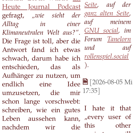
Seite
, auf der
Heute Journal Podcast
ganz alten Seite
,
gefragt,
„wie sieht der
auf meinem
Alltag in einer
GNU social
, im
Klimaneutralen Welt aus?“
.
Forum
Tanelorn
Die Frage ist toll, aber die
und auf
Antwort fand ich etwas
rollenspiel.social
schwach, darum habe ich
).
entschieden, das als
Aufhänger zu nutzen, um
[2026-08-05 Mi
endlich eine Idee
17:35]
umzusetzen, die mir
schon lange vorschwebt:
I hate it that
schreiben, wie ein gutes
„every user of
Leben aussehen kann,
this other
nachdem wir die