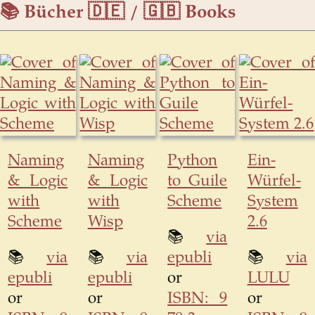
📚 Bücher 🇩🇪 / 🇬🇧 Books
Naming
Naming
Python
Ein-
& Logic
& Logic
to Guile
Würfel-
with
with
Scheme
System
Scheme
Wisp
2.6
📚
via
📚
via
📚
via
epubli
📚
via
epubli
epubli
or
LULU
or
or
ISBN: 9
or