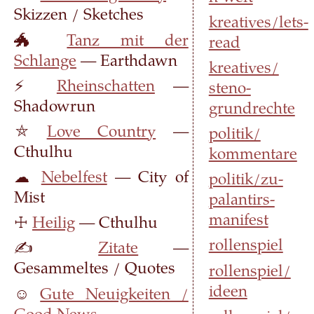
Skizzen / Sketches
kreatives/​lets-
🐲
Tanz mit der
read
Schlange
— Earthdawn
kreatives/​
⚡
Rheinschatten
—
steno-
Shadowrun
grundrechte
⛤
Love Country
—
politik/​
Cthulhu
kommentare
☁
Nebelfest
— City of
politik/​zu-
Mist
palantirs-
manifest
☩
Heilig
— Cthulhu
rollenspiel
✍
Zitate
—
Gesammeltes / Quotes
rollenspiel/​
ideen
☺
Gute Neuigkeiten /