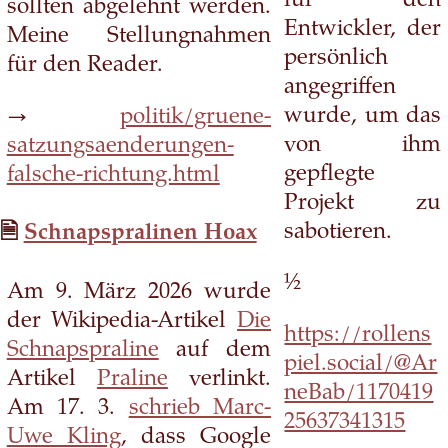
für den
sollten abgelehnt werden.
Entwickler, der
Meine Stellungnahmen
persönlich
für den Reader.
angegriffen
wurde, um das
→
politik/gruene-
von ihm
satzungsaenderungen-
gepflegte
falsche-richtung.html
Projekt zu
sabotieren.
Schnapspralinen Hoax
½
Am 9. März 2026 wurde
der Wikipedia-Artikel
Die
https://rollens
Schnapspraline
auf dem
piel.social/@Ar
Artikel
Praline
verlinkt.
neBab/1170419
Am 17. 3.
schrieb Marc-
25637341315
Uwe Kling
, dass Google