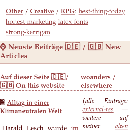
Other
/
Creative
/
RPG
:
best-thing-today
honest-marketing
latex-fonts
strong-kerrigan
⌚ Neuste Beiträge 🇩🇪 / 🇬🇧 New
Articles
Auf dieser Seite 🇩🇪/
woanders /
🇬🇧 On this website
elsewhere
(alle Einträge:
Alltag in einer
external-rss
—
Klimaneutralen Welt
weitere auf
meiner
alten
Harald Lesch wurde
im