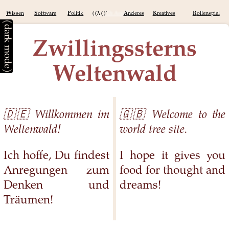
Wissen
Software
Politik
((λ()'Dr.ArneBab))
Anderes
Kreatives
Rollenspiel
(dark mode)
Zwillingssterns
Weltenwald
🇩🇪 Willkommen im
🇬🇧 Welcome to the
Weltenwald!
world tree site.
Ich hoffe, Du findest
I hope it gives you
Anregungen zum
food for thought and
Denken und
dreams!
Träumen!