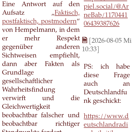
Eine Antwort auf den
piel.social/@Ar
Aufsatz „
Faktisch,
neBab/1170441
postfaktisch, postmodern
“
06439387626
von Hempelmann, in dem
er mehr Respekt
[2026-08-05 Mi
gegenüber anderen
10:33]
Sichtweisen empfiehlt,
dann aber Fakten als
PS: ich habe
Grundlage
diese Frage
gesellschaftlicher
auch an
Wahrheitsfindung
Deutschlandfu
verwirft und die
nk geschickt:
Gleichwertigkeit
beobachtbar falscher und
https://www.d
beobachtbar richtiger
eutschlandradi