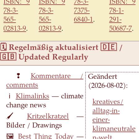
ISBN: 9
ISBN: 9
78-3-
ISBN: 9
78-3-
78-3-
7375-
78-1-
565-
565-
6840-1
.
291-
02813-9
.
02813-9
.
50687-7
.
🗓 Regelmäßig aktualisiert 🇩🇪 /
🇬🇧 Updated Regularly
❢
Kommentare /
Geändert
comments
(2026-08-02):
ℹ
Klimalinks
— climate
kreatives/​
change news
alltag-in-
🖌
Kritzelkratzel
—
einer-
Bilder / Drawings
klimaneutrale
🖼
Best Thing Today
—
n-welt