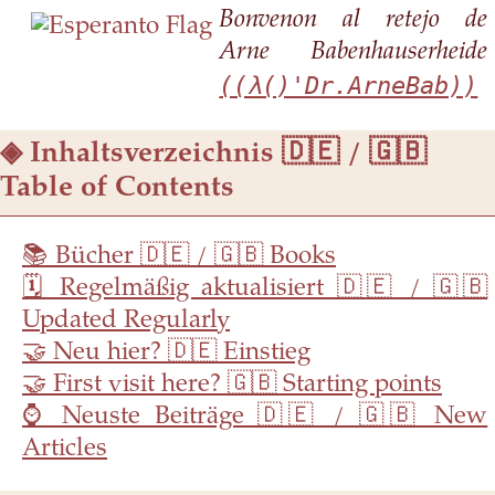
Bonvenon al retejo de
Arne Babenhauserheide
((λ()'Dr.ArneBab))
Inhaltsverzeichnis
📚 Bücher 🇩🇪 / 🇬🇧 Books
🗓 Regelmäßig aktualisiert 🇩🇪 / 🇬🇧
Updated Regularly
🤝 Neu hier? 🇩🇪 Einstieg
🤝 First visit here? 🇬🇧 Starting points
⌚ Neuste Beiträge 🇩🇪 / 🇬🇧 New
Articles