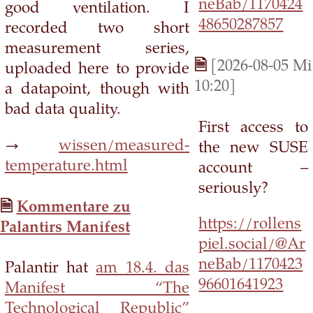
neBab/1170424
good ventilation. I
48650287857
recorded two short
measurement series,
[2026-08-05 Mi
uploaded here to provide
10:20]
a datapoint, though with
bad data quality.
First access to
→
wissen/measured-
the new SUSE
temperature.html
account –
seriously?
Kommentare zu
https://rollens
Palantirs Manifest
piel.social/@Ar
neBab/1170423
Palantir hat
am 18.4. das
96601641923
Manifest “The
Technological Republic”