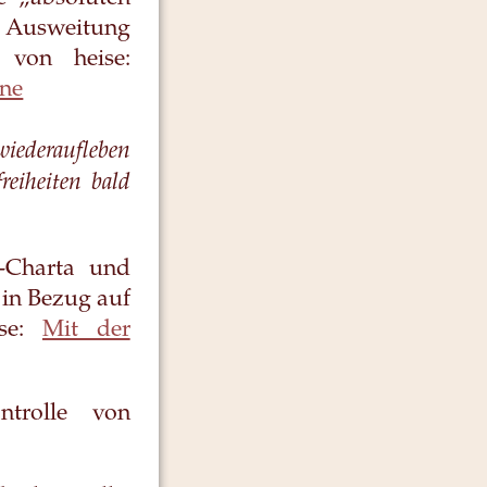
n Ausweitung
von heise:
äne
wiederaufleben
reiheiten bald
U-Charta und
 in Bezug auf
ise:
Mit der
ntrolle von