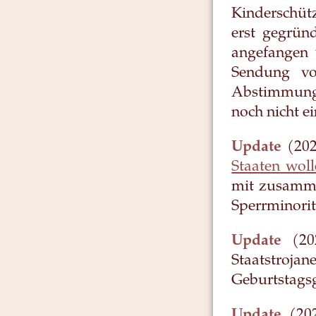
Kinderschüt
erst gegrün
angefangen 
Sendung vo
Abstimmung 
noch nicht e
Update
(202
Staaten wol
mit zusamme
Sperrminorit
Update
(202
Staatstro
Geburtstags
Update
(202