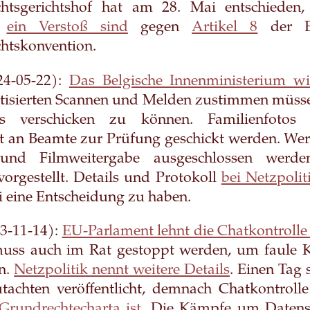
htsgerichtshof hat am 28. Mai entschieden,
n
ein Verstoß sind
gegen
Artikel 8
der Eu
htskonvention.
4-05-22):
Das Belgische Innenministerium wi
isierten Scannen und Melden zustimmen müsse
s verschicken zu können. Familienfotos
t an Beamte zur Prüfung geschickt werden. Wer 
und Filmweitergabe ausgeschlossen werd
orgestellt. Details und Protokoll
bei Netzpolit
i eine Entscheidung zu haben.
3-11-14):
EU-Parlament lehnt die Chatkontrolle
e muss auch im Rat gestoppt werden, um faule
n.
Netzpolitik nennt weitere Details
. Einen Tag
utachten veröffentlicht, demnach Chatkontroll
Grundrechtecharta ist
. Die Kämpfe um Datens