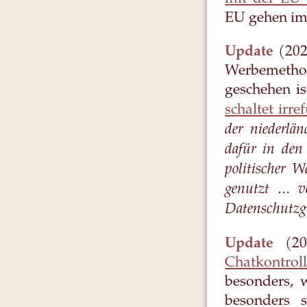
EU gehen im 
Update
(202
Werbemetho
geschehen i
schaltet irr
der niederlä
dafür in den
politischer 
genutzt … v
Datenschutzg
Update
(202
Chatkontroll
besonders, 
besonders 