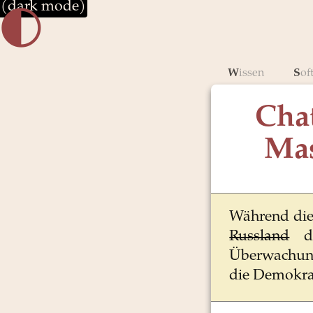
(dark mode)
🌓︎
Wissen
So
Cha
Mas
Während die
Russland
di
Überwachung
die Demokra