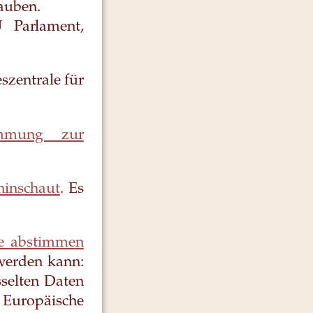
auben.
Parlament,
szentrale für
immung zur
inschaut
. Es
le abstimmen
werden kann:
sselten Daten
Europäische