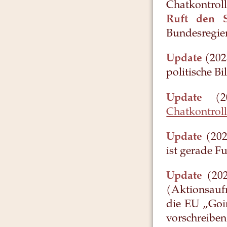
Chatkontroll
Ruft den S
Bundesregier
Update
(202
politische Bi
Update
(20
Chatkontrol
Update
(202
ist gerade F
Update
(202
(Aktionsauf
die EU „Goin
vorschreibe