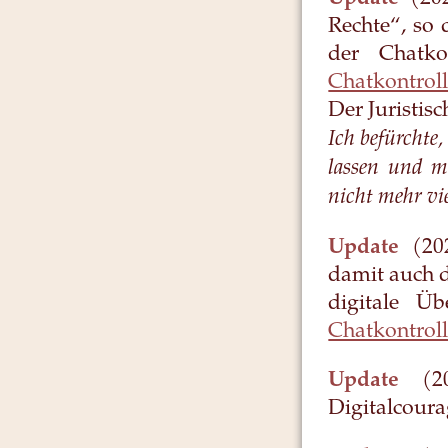
Rechte“, so
der Chatk
Chatkontrol
Der Juristis
Ich befürchte
lassen und ma
nicht mehr vie
Update
(202
damit auch d
digitale Ü
Chatkontroll
Update
(202
Digitalcour