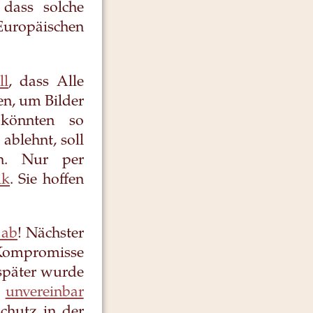
 dass solche
ropäischen
ll
, dass Alle
n, um Bilder
 könnten so
ablehnt, soll
en. Nur per
ik
. Sie hoffen
 ab
! Nächster
 Kompromisse
 später wurde
e
unvereinbar
chutz in der