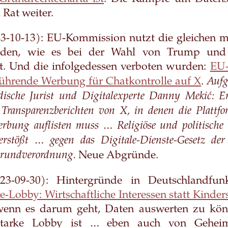
Rat weiter.
3-10-13): EU-Kommission nutzt die gleichen m
den, wie es bei der Wahl von Trump und
st. Und die infolgedessen verboten wurden:
EU
Aufg
eführende Werbung für Chatkontrolle auf X
.
ndische Jurist und Digitalexperte Danny Mekić:
Er
 Transparenzberichten von X,
in denen die Plattf
Werbung auflisten muss …
Religiöse und politische
erstößt … gegen das
Digitale-Dienste-Gesetz d
rundverordnung.
Neue Abgründe.
3-09-30): Hintergründe in Deutschlandfunk
e-Lobby: Wirtschaftliche Interessen statt Kinder
wenn es darum geht, Daten auswerten zu kön
starke Lobby ist … eben auch von Gehei