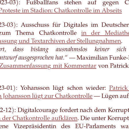
3-03): Fußballfans stehen auf gegen Cha
roteste im Stadion: Chatkontrolle im Abseits
3-03): Ausschuss für Digitales im Deutsche
zum Thema Chatkontrolle
in der Mediath
sung und Textarchiven der Stellungnahmen
.
wert, dass bislang ausnahmslos keiner sich
ntwurf ausgesprochen hat.“
— Maximilian Funke-
Zusammenfassung mit Kommentar
von Patrick
3-01): Yohansson lügt schon wieder:
Patric
 Johansson lügt zur Chatkontrolle
— Lügen auf
2-12): Digitalcourage fordert nach dem Korrup
in der Chatkontrolle aufklären
. Die unter Korrup
ene Vizepräsidentin des EU-Parlaments wa