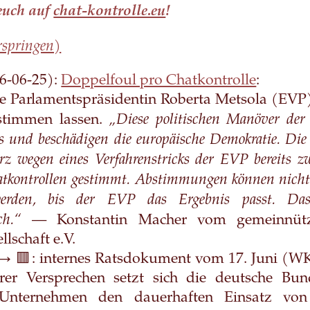
euch auf
chat-kontrolle.eu
!
rspringen)
6-06-25):
Doppelfoul pro Chatkontrolle
:
ie Parlamentspräsidentin Roberta Metsola (EVP)
„Diese politischen Manöver der
stimmen lassen.
s und beschädigen die europäische Demokratie. Di
z wegen eines Verfahrenstricks der EVP bereits z
atkontrollen gestimmt. Abstimmungen können nicht 
werden, bis der EVP das Ergebnis passt. Das 
ch.“
— Konstantin Macher vom gemeinnütz
llschaft e.V.
→ 🟥: internes Ratsdokument vom 17. Juni (WK
rer Versprechen setzt sich die deutsche Bun
 Unternehmen den dauerhaften Einsatz von 