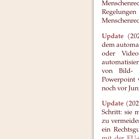
Menschenrec
Regelunge
Menschenrec
Update
(202
dem automat
oder Video
automatisier
von Bild- 
Powerpoint v
noch vor Jun
Update
(202
Schritt: si
zu vermeide
ein Rechtsg
mit der EU-