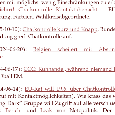
en mit möglichst wenig Einschränkungen zu erl
chiri!
Chatkontrolle Kontaktübersicht
– EU 
ung, Parteien, Wahlkreisabgeordnete.
5-10-10):
Chatkontrolle kurz und Knapp
. Bunde
ldung greift Chatkontrolle auf.
24-06-20):
Belgien scheitert mit Abst
le
.
4-06-17):
CCC: Kuhhandel, während niemand h
ußball EM.
4-06-14):
EU-Rat will 19.6. über Chatkontrol
ruf mit Kontaktmöglichkeiten). Wie krass das 
g Dark“ Gruppe will Zugriff auf alle verschlü
n:
Bericht
und
Leak
von Netzpolitik. Der 