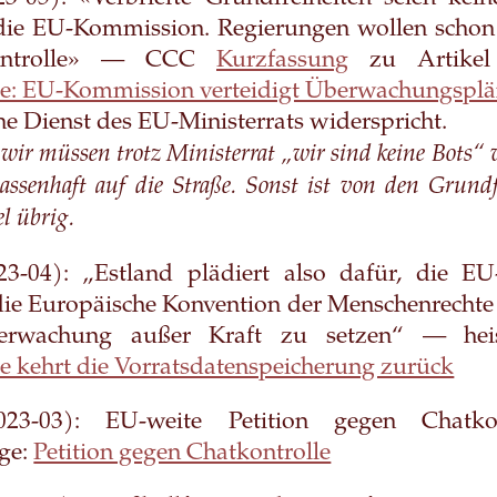
 die EU-Kommission. Regierungen wollen scho
ontrolle» — CCC
Kurzfassung
zu Artikel 
le: EU-Kommission verteidigt Überwachungspl
che Dienst des EU-Ministerrats widerspricht.
, wir müssen trotz Ministerrat „wir sind keine Bots“ 
ssenhaft auf die Straße. Sonst ist von den Grundf
l übrig.
3-04): „Estland plädiert also dafür, die E
ie Europäische Konvention der Menschenrechte
berwachung außer Kraft zu setzen“ — he
e kehrt die Vorratsdatenspeicherung zurück
3-03): EU-weite Petition gegen Chatko
age:
Petition gegen Chatkontrolle