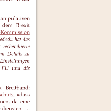
anipulativen
 dem Brexit
-Kommission
edeckt hat das
 recherchierte
orm Details zu
 Einstellungen
er EU und die
 Breitband:
schutz
. «dass
nen, da eine
mdiensten …