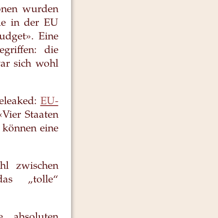
ionen wurden
le in der EU
udget». Eine
griffen: die
ar sich wohl
geleaked:
EU-
 «Vier Staaten
 können eine
hl zwischen
as „tolle“
e „absoluten