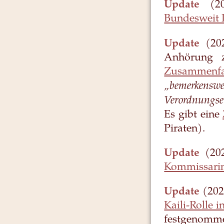
Update
(202
Bundesweit P
Update
(202
Anhörung 
Zusammenfas
„bemerkens
Verordnungse
Es gibt eine
Piraten).
Update
(202
Kommissarin
Update
(202
Kaili-Rolle 
festgenomm