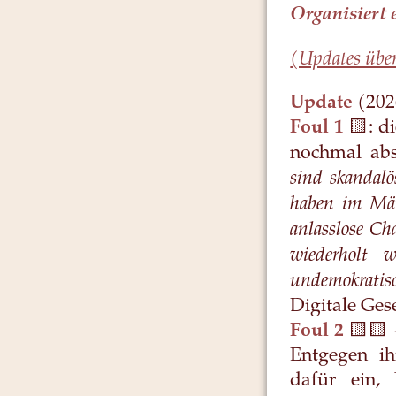
Organisiert 
(Updates übe
Update
(202
Foul 1
🟨: d
nochmal ab
sind skandalö
haben im Mär
anlasslose Ch
wiederholt 
undemokratis
Digitale Gese
Foul 2
🟨🟨 
Entgegen ih
dafür ein,