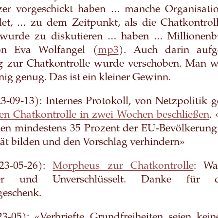
zer vorgeschickt haben … manche Organisat
det, … zu dem Zeitpunkt, als die Chatkontrol
wurde zu diskutieren … haben … Millionenb
n Eva Wolfangel (
mp3
). Auch darin aufge
zur Chatkontrolle wurde verschoben. Man w
inig genug. Das ist ein kleiner Gewinn.
3-09-13): Internes Protokoll, von Netzpolitik 
len Chatkontrolle in zwei Wochen beschließen
.
n mindestens 35 Prozent der EU-Bevölkerung
ät bilden und den Vorschlag verhindern»
3-05-26):
Morpheus zur Chatkontrolle
: Wa
janer und Unverschlüsselt. Danke für d
geschenk.
3-05): «Verbriefte Grundfreiheiten seien kein