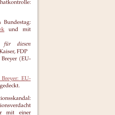
tkontrolle:
n Bundestag:
ek
und mit
 für diesen
Kaiser, FDP
 Breyer (EU-
k Breyer: EU-
gedeckt.
tionsskandal:
tionsverdacht
r mit einer