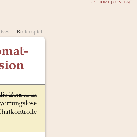
UP
|
HOME
|
CONTENT
tives
Rollenspiel
omat-
sion
die Zensur in
ortungslose
hatkontrolle