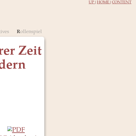
UP
|
HOME
|
CONTENT
tives
Rollenspiel
er Zeit
ndern