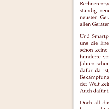
Rechnerent
ständig neu
neusten Gerä
allen Geräten
Und Smartpho
uns die Ene
schon keine
hunderte vo
Jahren schon
dafür da is
Bekämpfung 
der Welt ke
Auch dafür i
Doch all da