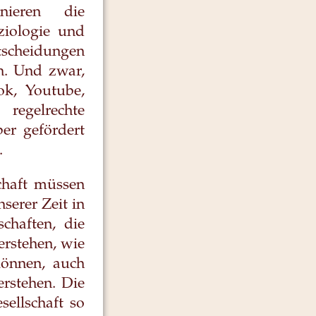
gnieren die
ziologie und
ntscheidungen
en. Und zwar,
ok, Youtube,
regelrechte
er gefördert
.
schaft müssen
serer Zeit in
schaften, die
erstehen, wie
können, auch
erstehen. Die
ellschaft so