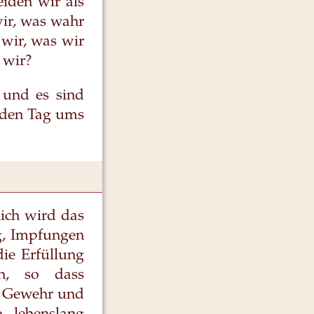
eiden wir als
ir, was wahr
 wir, was wir
 wir?
 und es sind
jeden Tag ums
lich wird das
ug, Impfungen
ie Erfüllung
rn, so dass
ls Gewehr und