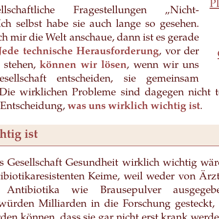
P
­schaftliche Frage­stel­lungen „Nicht-
ch selbst habe sie auch lange so gesehen.
h mir die Welt anschaue, dann ist es gerade
Jede technische Herausforderung
, vor der
t stehen,
können wir lösen
, wenn wir uns
sellschaft entscheiden, sie gemeinsam
Die wirklichen Probleme sind dagegen nicht te
r Entscheidung,
was uns wirklich wichtig ist
.
tig ist
 Gesellschaft Gesundheit wirklich wichtig wä
ibiotikaresistenten Keime, weil weder von Är
 Antibiotika wie Brausepulver ausgege
würden Milliarden in die Forschung gesteckt,
den können, dass sie gar nicht erst krank werd