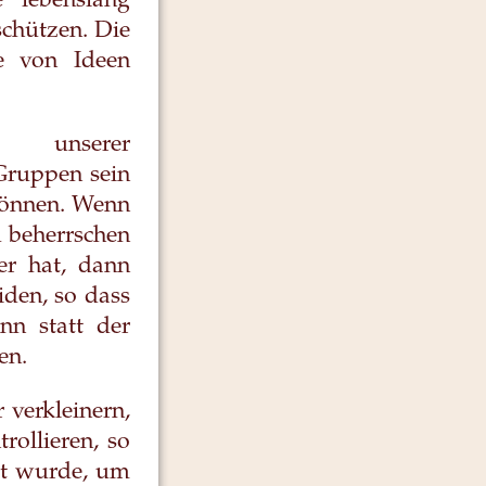
 lebenslang
schützen. Die
be von Ideen
n unserer
Gruppen sein
können. Wenn
 beherrschen
er hat, dann
iden, so dass
enn statt der
en.
 verkleinern,
ollieren, so
ert wurde, um