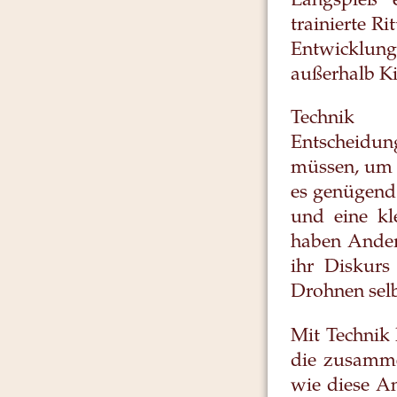
Langspieß 
trainierte R
Entwicklung
außerhalb Ki
Technik 
Entscheidun
müssen, um 
es genügend
und eine kl
haben Andere
ihr Diskurs 
Drohnen selb
Mit Technik 
die zusamme
wie diese An