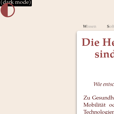
(dark mode)
🌓︎
Wissen
So
Die He
sin
Wie ents
Zu Gesundhe
Mobilität 
Technologien