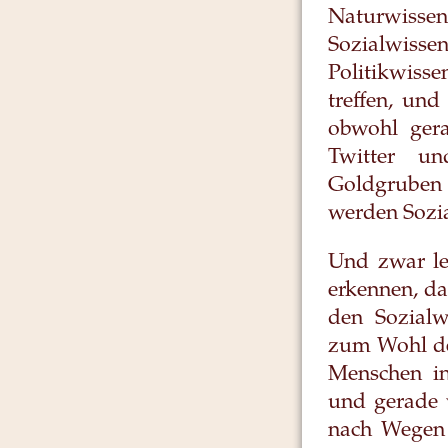
Naturwisse
Sozialwisse
Politikwisse
treffen, und
obwohl gera
Twitter un
Goldgruben 
werden Sozia
Und zwar lei
erkennen, da
den Sozialwi
zum Wohl der
Menschen in
und gerade w
nach Wegen 