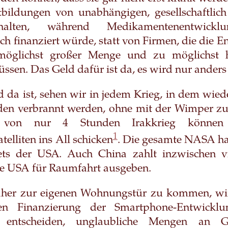
bildungen von unabhängigen, gesellschaftlich 
rhalten, während Medikamentenentwicklu
lich finanziert würde, statt von Firmen, die die 
möglichst großer Menge und zu möglichst 
ssen. Das Geld dafür ist da, es wird nur anders
d da ist, sehen wir in jedem Krieg, in dem wied
rden verbrannt werden, ohne mit der Wimper zu
 von nur 4 Stunden Irakkrieg können
1
telliten ins All schicken
. Die gesamte NASA ha
ets der USA. Auch China zahlt inzwischen v
die USA für Raumfahrt ausgeben.
her zur eigenen Wohnungstür zu kommen, wir
en Finanzierung der Smartphone-Entwicklu
ft entscheiden, unglaubliche Mengen an 