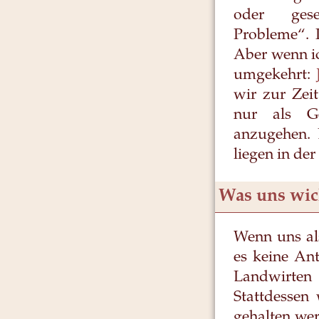
oder gesell
Probleme“. I
Aber wenn ic
umgekehrt:
wir zur Zei
nur als Ge
anzugehen. 
liegen in de
Was uns wich
Wenn uns als
es keine Ant
Landwirten
Stattdessen 
gehalten wer