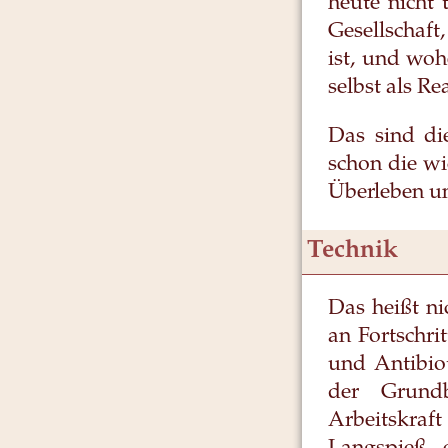
heute nicht 
Gesellschaf
ist, und woh
selbst als R
Das sind di
schon die wi
Überleben u
Technik
Das heißt ni
an Fortschri
und Antibio
der Grundb
Arbeitskraft