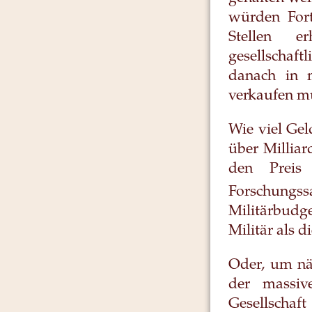
würden Fort
Stellen e
gesellschaft
danach in 
verkaufen mü
Wie viel Gel
über Millia
den Preis
Forschungssa
Militärbudg
Militär als 
Oder, um nä
der massiv
Gesellscha