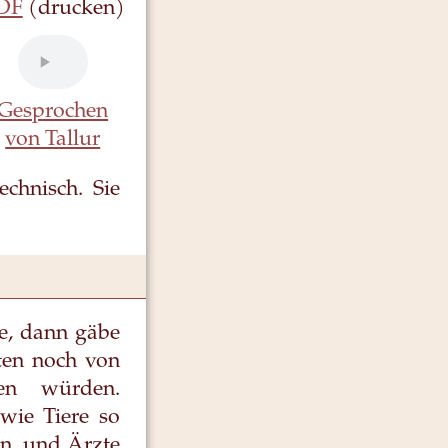
DF
(drucken)
Gesprochen
von Tallur
chnisch. Sie
re, dann gäbe
zten noch von
ben würden.
 wie Tiere so
en, und Ärzte