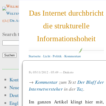
Willkommen im
Das Internet durchbricht
Weltenwald
!
((λ()'
Dr.ArneBab
))
die strukturelle
Search this site:
Informationshoheit
Startseite
›
Licht
›
Politik
›
Kommentare
Beliebte Inhalte
Fr, 05/11/2012 - 05:49 —
Draketo
Kontakt
Heute:
→
Kommentar
zum Text
Der Bluff der
Neue Inhalte
Internetversteher
in der
Taz
.
Die Wissenschaf
Deutsch
Methode in 140 Zeic
Im ganzen Artikel klingt hier mit,
English