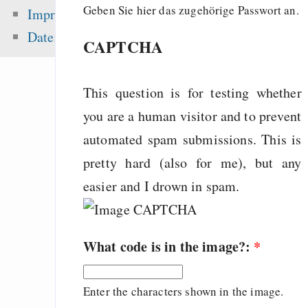
Diebstahl
Geben Sie hier das zugehörige Passwort an.
Impressum
Going from Python t
Datenschutz
CAPTCHA
Scheme - a na
progression
This question is for testing whether
Freenet / Hyphanet
you are a human visitor and to prevent
automated spam submissions. This is
Zuletzt angezeigt:
pretty hard (also for me), but any
easier and I drown in spam.
Morning has broken
What can Freenet 
already?
What code is in the image?:
*
Hitchhikers Guide on
- Read from Space
Enter the characters shown in the image.
Soylent - Shadowru