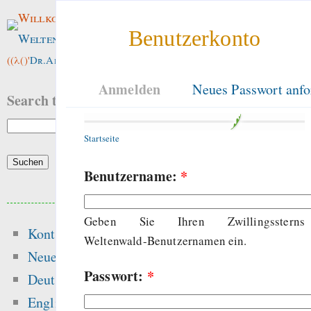
Willkommen im
Benutzerkonto
Weltenwald
!
((λ()'
Dr.ArneBab
))
Anmelden
Neues Passwort anfo
Search this site:
Startseite
Benutzername:
*
Beliebte Inhalte
Geben Sie Ihren Zwillingssterns
Kontakt
Heute:
Weltenwald-Benutzernamen ein.
Neue Inhalte
Passwort:
*
Songs
Deutsch
Die Grundschri
English