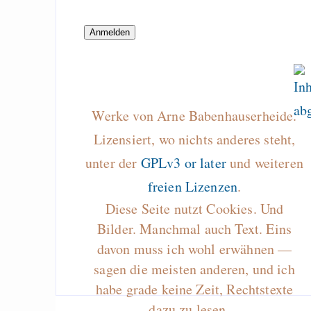
näher
Draketo neu: Beiträge
Werke von Arne Babenhauserheide.
Alltag in e
Klimaneutralen Welt
Lizensiert, wo nichts anderes steht,
Nebelfest - Götter
unter der
GPLv3 or later
und weiteren
Rissen
freien Lizenzen
.
Curb impacts of
Diese Seite nutzt Cookies. Und
programming to ma
Bilder. Manchmal auch Text. Eins
EU sovereignty
davon muss ich wohl erwähnen —
sagen die meisten anderen, und ich
Es gibt Fakten
habe grade keine Zeit, Rechtstexte
Measured Temper
dazu zu lesen…