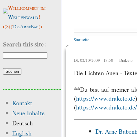
Willkommen im
Weltenwald
!
((λ()'
Dr.ArneBab
))
Startseite
Search this site:
Di, 02/10/2009 - 13:50 —
Draketo
Die Lichten Auen - Texte,
**Du bist auf meiner al
(
https://www.draketo.de
Kontakt
(
https://www.draketo.de/
Neue Inhalte
Deutsch
Dr. Arne Baben
English