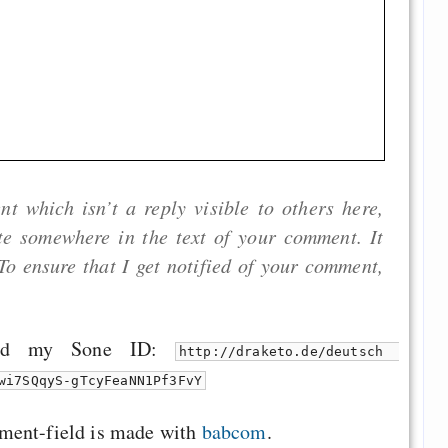
 which isn’t a reply visible to others here,
ite somewhere in the text of your comment. It
To ensure that I get notified of your comment,
.
 and my Sone ID:
http://draketo.de/deutsch
wi7SQqyS-gTcyFeaNN1Pf3FvY
ment-field is made with
babcom
.