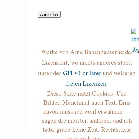
process)
Draketo neu: Beiträge
Werke von Arne Babenhauserheide.
Alltag in e
Klimaneutralen Welt
Lizensiert, wo nichts anderes steht,
Nebelfest - Götter
unter der
GPLv3 or later
und weiteren
Rissen
freien Lizenzen
.
Curb impacts of
Diese Seite nutzt Cookies. Und
programming to ma
Bilder. Manchmal auch Text. Eins
EU sovereignty
davon muss ich wohl erwähnen —
sagen die meisten anderen, und ich
Es gibt Fakten
habe grade keine Zeit, Rechtstexte
Measured Temper
dazu zu lesen…