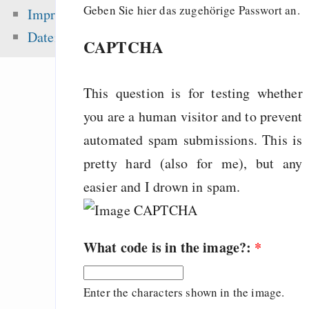
Songs
Geben Sie hier das zugehörige Passwort an.
Impressum
Freenet / Hyphanet
Datenschutz
CAPTCHA
don’t change your h
fix your tools!
This question is for testing whether
you are a human visitor and to prevent
Zuletzt angezeigt:
automated spam submissions. This is
pretty hard (also for me), but any
Ae Rn (Neo Gedichte
easier and I drown in spam.
Mercurial
Emacs
How to fix a bug, us
What code is in the image?:
*
example of Quod
empty panes on 
Enter the characters shown in the image.
GNU/Linux (bug s