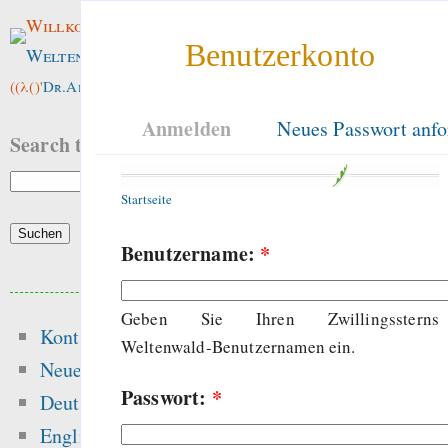
Willkommen im
Benutzerkonto
Weltenwald
!
((λ()'
Dr.ArneBab
))
Anmelden
Neues Passwort anfo
Search this site:
Startseite
Benutzername:
*
Beliebte Inhalte
Geben Sie Ihren Zwillingssterns
Kontakt
Heute:
Weltenwald-Benutzernamen ein.
Neue Inhalte
Passwort:
*
Glücksspielseite
Deutsch
gefährliche Drogen
English