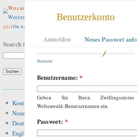
Willkommen im
Benutzerkonto
Weltenwald
!
((λ()'
Dr.ArneBab
))
Anmelden
Neues Passwort anfo
Search this site:
Startseite
Benutzername:
*
Beliebte Inhalte
Geben Sie Ihren Zwillingssterns
Kontakt
Heute:
Weltenwald-Benutzernamen ein.
Neue Inhalte
Passwort:
*
Hansen 2016 got t
Deutsch
peer-review — “Ic
English