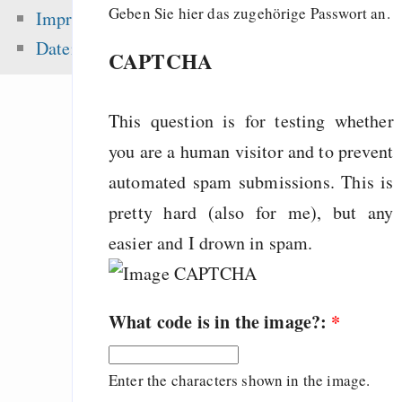
sea level ris
Geben Sie hier das zugehörige Passwort an.
Impressum
superstorms”
Datenschutz
CAPTCHA
Tauschbörsennutze
fast 50% mehr Ge
Musik aus
This question is for testing whether
English
you are a human visitor and to prevent
Die erste Million 
automated spam submissions. This is
schwerste: Der struk
pretty hard (also for me), but any
Fehler uns
easier and I drown in spam.
Wirtschaftssystems
What code is in the image?:
*
Zuletzt angezeigt:
Enter the characters shown in the image.
Effortless pas