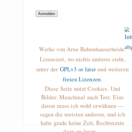
protected sharing of f
Freenet
Kaffee mit DRM
“regarding B.S. lik
PIPA, … freenet see
a good idea after all!
Werke von Arne Babenhauserheide.
A complete Mer
Lizensiert, wo nichts anderes steht,
branching strategy
unter der
GPLv3 or later
und weiteren
freien Lizenzen
.
Diese Seite nutzt Cookies. Und
Draketo neu: Beiträge
Bilder. Manchmal auch Text. Eins
davon muss ich wohl erwähnen —
Alltag in e
sagen die meisten anderen, und ich
Klimaneutralen Welt
habe grade keine Zeit, Rechtstexte
Nebelfest - Götter
dazu zu lesen…