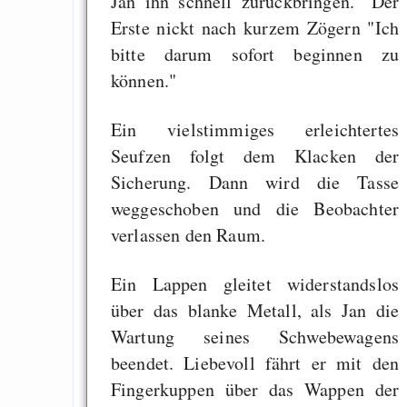
Jan ihn schnell zurückbringen." Der
EU sovereignty
Erste nickt nach kurzem Zögern "Ich
Es gibt Fakten
bitte darum sofort beginnen zu
können."
Measured Temper
Graben-Neudorf, 
Ein vielstimmiges erleichtertes
West Germany
Seufzen folgt dem Klacken der
Sicherung. Dann wird die Tasse
weggeschoben und die Beobachter
verlassen den Raum.
Draketo neu: Kommentar
Ein Lappen gleitet widerstandslos
64% für Wiederer
über das blanke Metall, als Jan die
der Vermögenssteuer
Wartung seines Schwebewagens
Heute ist der Abschl
beendet. Liebevoll fährt er mit den
Gratisrollenspieltage
Fingerkuppen über das Wappen der