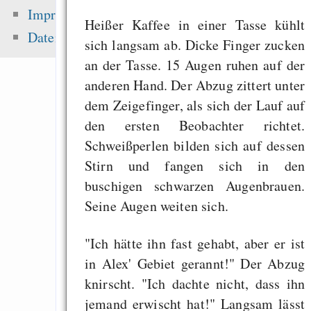
sea level ris
Impressum
Heißer Kaffee in einer Tasse kühlt
superstorms”
Datenschutz
sich langsam ab. Dicke Finger zucken
Songs
an der Tasse. 15 Augen ruhen auf der
Die erste Million 
anderen Hand. Der Abzug zittert unter
schwerste: Der struk
dem Zeigefinger, als sich der Lauf auf
Fehler uns
den ersten Beobachter richtet.
Wirtschaftssystems
Schweißperlen bilden sich auf dessen
Motivation and Rewa
Stirn und fangen sich in den
buschigen schwarzen Augenbrauen.
Seine Augen weiten sich.
Zuletzt angezeigt:
"Ich hätte ihn fast gehabt, aber er ist
Geschichten
in Alex' Gebiet gerannt!" Der Abzug
Simple positive trus
knirscht. "Ich dachte nicht, dass ihn
with threshholds
jemand erwischt hat!" Langsam lässt