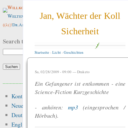
Willkommen im
Jan, Wächter der Koll
Weltenwald
!
((λ()'
Dr.ArneBab
))
Sicherheit
Search this site:
Startseite
›
Licht
›
Geschichten
Sa, 02/28/2009 - 09:00 —
Draketo
Beliebte Inhalte
Ein Gefangener ist entkommen - eine
Science-Fiction Kurzgeschichte
Kontakt
Heute:
Neue Inhalte
- anhören:
mp3
(eingesprochen /
Hansen 2016 got t
Deutsch
Hörbuch).
peer-review — “Ic
English