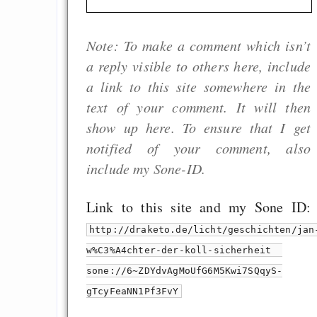
Note: To make a comment which isn’t
a reply visible to others here, include
a link to this site somewhere in the
text of your comment. It will then
show up here. To ensure that I get
notified of your comment, also
include my Sone-ID.
Link to this site and my Sone ID:
http://draketo.de/licht/geschichten/jan
w%C3%A4chter-der-koll-sicherheit
sone://6~ZDYdvAgMoUfG6M5Kwi7SQqyS-
gTcyFeaNN1Pf3FvY