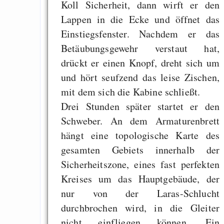
GNU Taler ist, w
Koll Sicherheit, dann wirft er den
Digitale Euro nur 
Lappen in die Ecke und öffnet das
behauptet
Einstiegsfenster. Nachdem er das
Betäubungsgewehr verstaut hat,
Recht auf Gehaltsa
drückt er einen Knopf, dreht sich um
in der EU a
und hört seufzend das leise Zischen,
Angestellten -- ab
mit dem sich die Kabine schließt.
2027 ab 50
Drei Stunden später startet er den
Die Anstalt suc
Schweber. An dem Armaturenbrett
Richtige in einer ve
hängt eine topologische Karte des
Welt
gesamten Gebiets innerhalb der
Sicherheitszone, eines fast perfekten
Kreises um das Hauptgebäude, der
nur von der Laras-Schlucht
durchbrochen wird, in die Gleiter
nicht einfliegen können. Ein