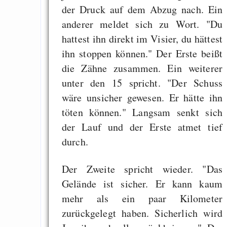
Install and setup inf
der Druck auf dem Abzug nach. Ein
on GNU/Linux (scrip
anderer meldet sich zu Wort. "Du
hattest ihn direkt im Visier, du hättest
Woran erkenne ich b
ihn stoppen können." Der Erste beißt
/ i2phex, ob ich 
die Zähne zusammen. Ein weiterer
unterwegs bin?
unter den 15 spricht. "Der Schuss
wäre unsicher gewesen. Er hätte ihn
töten können." Langsam senkt sich
Draketo neu: Beiträge
der Lauf und der Erste atmet tief
durch.
Alltag in e
Klimaneutralen Welt
Der Zweite spricht wieder. "Das
Nebelfest - Götter
Gelände ist sicher. Er kann kaum
Rissen
mehr als ein paar Kilometer
Curb impacts of
zurückgelegt haben. Sicherlich wird
programming to ma