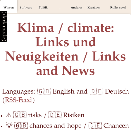
Wissen
Software
Politik
Anderes
Kreatives
Rollenspiel
(dark mode)
Klima / climate:
Links und
Neuigkeiten / Links
and News
Languages: 🇬🇧 English and 🇩🇪 Deutsch
(
RSS-Feed
)
⚠ 🇬🇧 risks / 🇩🇪 Risiken
💡 🇬🇧 chances and hope / 🇩🇪 Chancen