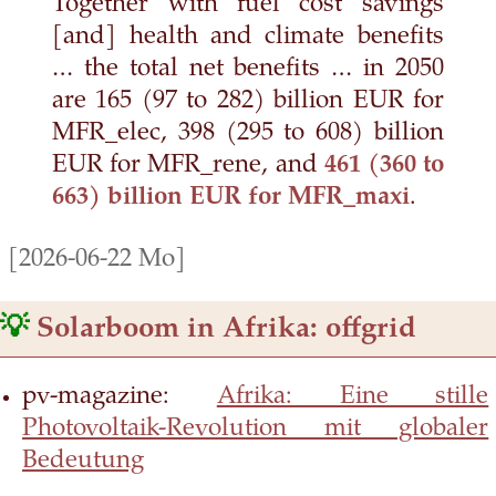
Together with fuel cost savings
[and] health and climate benefits
… the total net benefits … in 2050
are 165 (97 to 282) billion EUR for
MFR_elec, 398 (295 to 608) billion
EUR for MFR_rene, and
461 (360 to
663) billion EUR for MFR_maxi
.
[2026-06-22 Mo]
💡
Solarboom in Afrika: offgrid
pv-magazine:
Afrika: Eine stille
Photovoltaik-Revolution mit globaler
Bedeutung