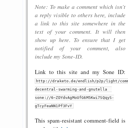
Heute ist der Abschl
Note: To make a comment which isn’t
Gratisrollenspieltage
a reply visible to others here, include
GNU Taler ist, w
a link to this site somewhere in the
Digitale Euro nur 
text of your comment. It will then
behauptet
show up here. To ensure that I get
Recht auf Gehaltsa
notified of your comment, also
in der EU a
include my Sone-ID.
Angestellten -- ab
2027 ab 50
Link to this site and my Sone ID:
Die Anstalt suc
http://draketo.de/endlish/p2p/light/com
Richtige in einer ve
decentral-swarming-and-gnutella
Welt
sone://6~ZDYdvAgMoUfG6M5Kwi7SQqyS-
gTcyFeaNN1Pf3FvY
This spam-resistant comment-field is