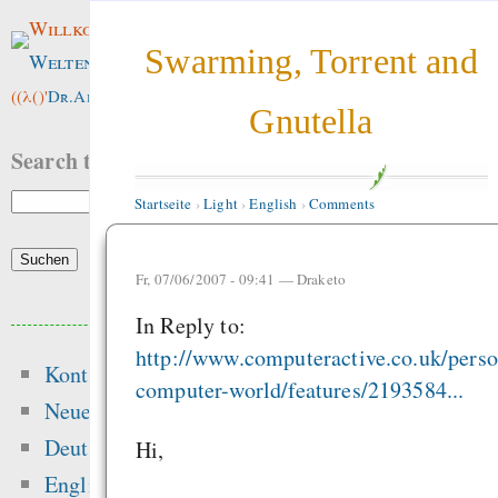
Willkommen im
Swarming, Torrent and
Weltenwald
!
((λ()'
Dr.ArneBab
))
Gnutella
Search this site:
Startseite
›
Light
›
English
›
Comments
Fr, 07/06/2007 - 09:41 —
Draketo
Beliebte Inhalte
In Reply to:
http://www.computeractive.co.uk/perso
Kontakt
Heute:
computer-world/features/2193584...
Neue Inhalte
The dynamics of free
Deutsch
Hi,
and the dang
English