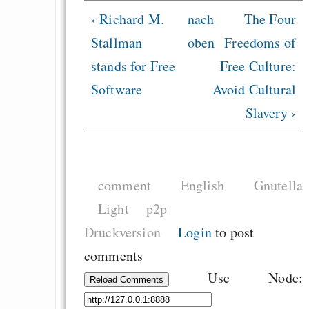
Deep Packet Inspect
‹ Richard M.
nach
The Four
immer falsch
Stallman
oben
Freedoms of
Avatar auf Blu-Ra
stands for Free
Free Culture:
zwingt Käuf
Software
Avoid Cultural
Raubmordkopien
Slavery ›
Essenzielle Infos zu
(mMn)
comment
English
Gnutella
Draketo neu: Beiträge
Light
p2p
Druckversion
Login
to post
Alltag in e
comments
Klimaneutralen Welt
Use Node:
Nebelfest - Götter
Reload Comments
Rissen