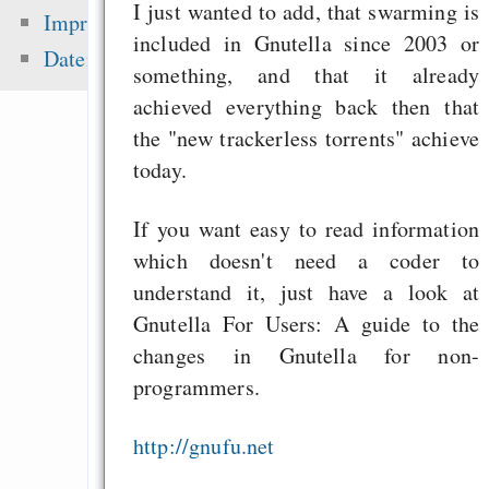
noncommercial claus
I just wanted to add, that swarming is
Impressum
included in Gnutella since 2003 or
Singen im Advent - o
Datenschutz
something, and that it already
Mehrheitsrelig
achieved everything back then that
zementieren!
the "new trackerless torrents" achieve
English
today.
„Lässt Google kleine
aus dem Index fal
If you want easy to read information
brauchen wir Eigenw
which doesn't need a coder to
understand it, just have a look at
Gnutella For Users: A guide to the
Zuletzt angezeigt:
changes in Gnutella for non-
programmers.
Das Internet durchbr
strukturelle
http://gnufu.net
Informationshoheit