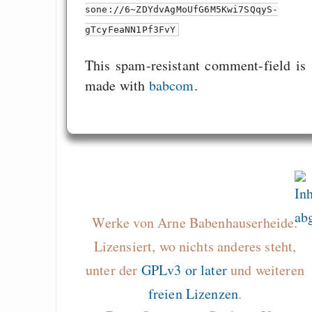
sone://6~ZDYdvAgMoUfG6M5Kwi7SQqyS-
gTcyFeaNN1Pf3FvY
This spam-resistant comment-field is
made with
babcom
.
Werke von Arne Babenhauserheide.
Lizensiert, wo nichts anderes steht,
unter der
GPLv3 or later
und weiteren
freien Lizenzen
.