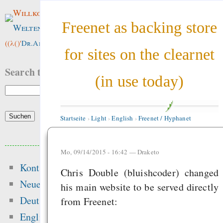
Willkommen im
Freenet as backing store
Weltenwald
!
((λ()'
Dr.ArneBab
))
for sites on the clearnet
Search this site:
(in use today)
Startseite
›
Light
›
English
›
Freenet / Hyphanet
Beliebte Inhalte
Mo, 09/14/2015 - 16:42 —
Draketo
Kontakt
Heute:
Chris Double (bluishcoder) changed
Neue Inhalte
his main website to be served directly
Erhaltet eure Link
Deutsch
from Freenet:
eure Besucher und f
English