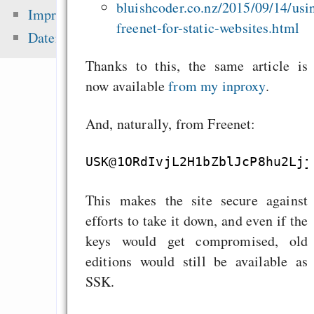
selbst
bluishcoder.co.nz/2015/09/14/usi
Impressum
freenet-for-static-websites.html
Die erste Million 
Datenschutz
schwerste: Der struk
Thanks to this, the same article is
Fehler uns
now available
from my inproxy
.
Wirtschaftssystems
Reproduzierbare
And, naturally, from Freenet:
Veröffentlichungen
sonstiges
This makes the site secure against
efforts to take it down, and even if the
Zuletzt angezeigt:
keys would get compromised, old
Geistige Werke könne
editions would still be available as
weggenommen we
SSK.
daher können si