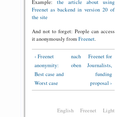
Eigentum, sondern 
Example:
the article about using
Monopol sein
Freenet as backend in version 20 of
the site
Replacing man with i
Das Internet durchbr
And not to forget: People can access
strukturelle
it anonymously from
Freenet
.
Informationshoheit
Gratis py2guil
‹ Freenet
nach
Freenet for
Freenet
anonymity:
oben
Journalists,
Best case and
funding
Draketo neu: Beiträge
Worst case
proposal ›
Alltag in e
Klimaneutralen Welt
English
Freenet
Light
Nebelfest - Götter