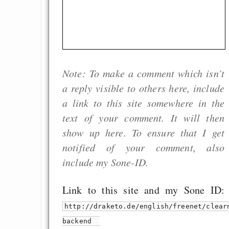
Heute ist der Abschl
Gratisrollenspieltage
GNU Taler ist, w
Digitale Euro nur 
Note: To make a comment which isn’t
behauptet
a reply visible to others here, include
Recht auf Gehaltsa
a link to this site somewhere in the
in der EU a
text of your comment. It will then
Angestellten -- ab
show up here. To ensure that I get
2027 ab 50
notified of your comment, also
Die Anstalt suc
include my Sone-ID.
Richtige in einer ve
Welt
Link to this site and my Sone ID:
http://draketo.de/english/freenet/clear
backend