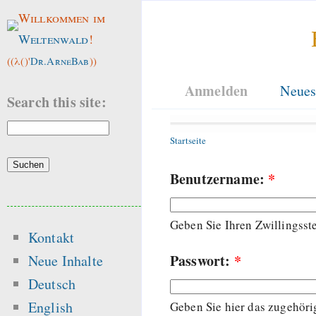
Willkommen im
Weltenwald
!
((λ()'
Dr.ArneBab
))
Anmelden
Neues
Search this site:
Startseite
Benutzername:
*
Geben Sie Ihren Zwillingss
Kontakt
Passwort:
*
Neue Inhalte
Deutsch
English
Geben Sie hier das zugehöri