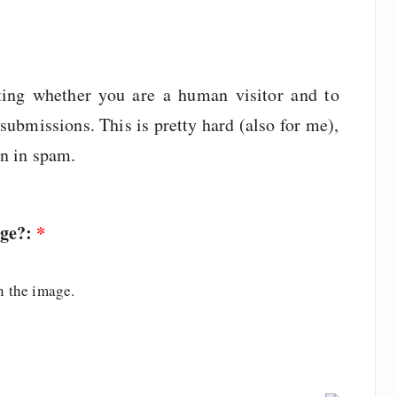
sting whether you are a human visitor and to
ubmissions. This is pretty hard (also for me),
wn in spam.
age?:
*
n the image.