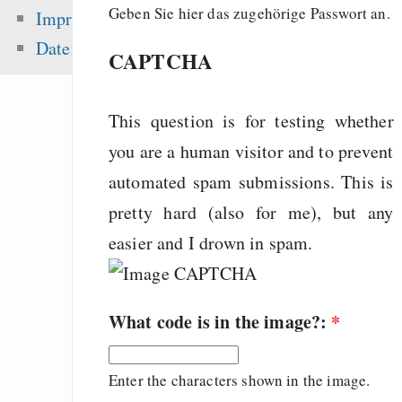
noncommercial claus
Geben Sie hier das zugehörige Passwort an.
Impressum
Emacs
Datenschutz
CAPTCHA
English
Songs
This question is for testing whether
you are a human visitor and to prevent
Zuletzt angezeigt:
automated spam submissions. This is
pretty hard (also for me), but any
Versionsverwaltungen
easier and I drown in spam.
- Mercurial (hg) und
(bzr)
pyRad - a whee
What code is in the image?:
*
command interface f
Wir halten, wa
Enter the characters shown in the image.
versprechen