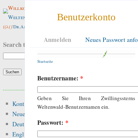
Willkommen im
Benutzerkonto
Weltenwald
!
((λ()'
Dr.ArneBab
))
Anmelden
Neues Passwort anfo
Search this site:
Startseite
Benutzername:
*
Beliebte Inhalte
Geben Sie Ihren Zwillingssterns
Kontakt
Heute:
Weltenwald-Benutzernamen ein.
Neue Inhalte
Passwort:
*
The dynamics of free
Deutsch
and the dang
English