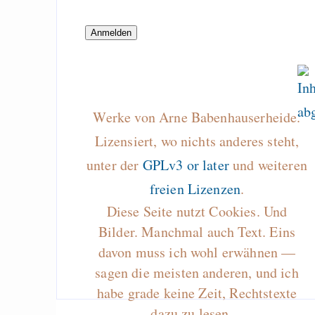
Geheimhaltung in Zei
Internet?
Draketo neu: Beiträge
Werke von Arne Babenhauserheide.
Alltag in e
Lizensiert, wo nichts anderes steht,
Klimaneutralen Welt
unter der
GPLv3 or later
und weiteren
Nebelfest - Götter
freien Lizenzen
.
Rissen
Diese Seite nutzt Cookies. Und
Curb impacts of
Bilder. Manchmal auch Text. Eins
programming to ma
davon muss ich wohl erwähnen —
EU sovereignty
sagen die meisten anderen, und ich
habe grade keine Zeit, Rechtstexte
Es gibt Fakten
dazu zu lesen…