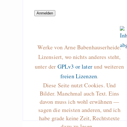
Reformierung der
Ideen zum Tarifsyst
Arbeitslosenge
„Erstattung“…
LinkedIn Anmel
Verrate deine Freund
Werke von Arne Babenhauserheide.
Lizensiert, wo nichts anderes steht,
unter der
GPLv3 or later
und weiteren
Draketo neu: Beiträge
freien Lizenzen
.
Diese Seite nutzt Cookies. Und
Alltag in e
Bilder. Manchmal auch Text. Eins
Klimaneutralen Welt
davon muss ich wohl erwähnen —
Nebelfest - Götter
sagen die meisten anderen, und ich
Rissen
habe grade keine Zeit, Rechtstexte
Curb impacts of
dazu zu lesen…