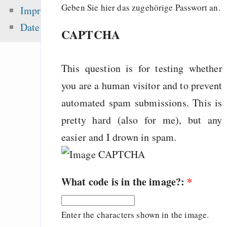
sea level ris
Geben Sie hier das zugehörige Passwort an.
Impressum
superstorms”
Datenschutz
CAPTCHA
Motivation and Rewa
Team Starter
This question is for testing whether
Die erste Million 
schwerste: Der struk
you are a human visitor and to prevent
Fehler uns
automated spam submissions. This is
Wirtschaftssystems
pretty hard (also for me), but any
easier and I drown in spam.
Zuletzt angezeigt:
What code is in the image?:
*
Recipes for presen
with beamer latex
Enter the characters shown in the image.
emacs org-mode