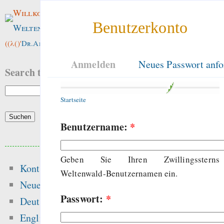
Willkommen im
Benutzerkonto
Weltenwald
!
((λ()'
Dr.ArneBab
))
Anmelden
Neues Passwort anfo
Search this site:
Startseite
Benutzername:
*
Beliebte Inhalte
Geben Sie Ihren Zwillingssterns
Kontakt
Heute:
Weltenwald-Benutzernamen ein.
Neue Inhalte
Passwort:
*
Hansen 2016 got t
Deutsch
peer-review — “Ic
English