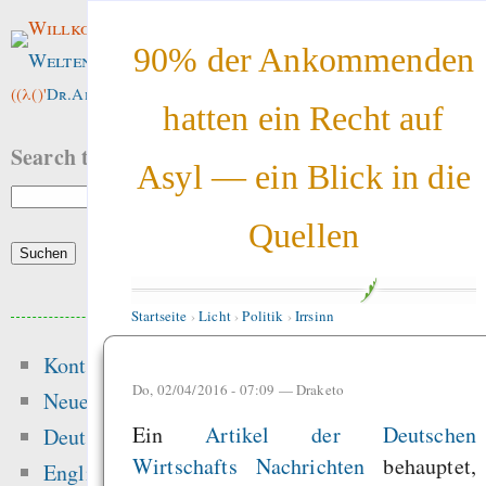
Willkommen im
90% der Ankommenden
Weltenwald
!
((λ()'
Dr.ArneBab
))
hatten ein Recht auf
Search this site:
Asyl — ein Blick in die
Quellen
Beliebte Inhalte
Startseite
›
Licht
›
Politik
›
Irrsinn
Kontakt
Heute:
Do, 02/04/2016 - 07:09 —
Draketo
Neue Inhalte
Freenet / Hyphanet
Ein
Artikel der Deutschen
Deutsch
Wirtschafts Nachrichten
behauptet,
Die erste Million 
English