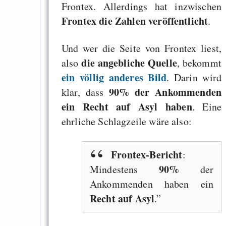
Leistungsschutzrecht
Frontex. Allerdings hat inzwischen
Frontex die Zahlen veröffentlicht
.
El Kanban Org: par
mode todo-states to 
Und wer die Seite von Frontex liest,
tables as Kanban tabl
die angebliche Quelle
also
, bekommt
GNU Guix in 5 minut
ein völlig anderes Bild
. Darin wird
90% der Ankommenden
klar, dass
ein Recht auf Asyl haben
. Eine
Draketo neu: Beiträge
ehrliche Schlagzeile wäre also:
Alltag in e
Frontex-Bericht
:
Klimaneutralen Welt
90%
Mindestens
der
Nebelfest - Götter
Ankommenden haben ein
Rissen
Recht auf Asyl
.
Curb impacts of
programming to ma