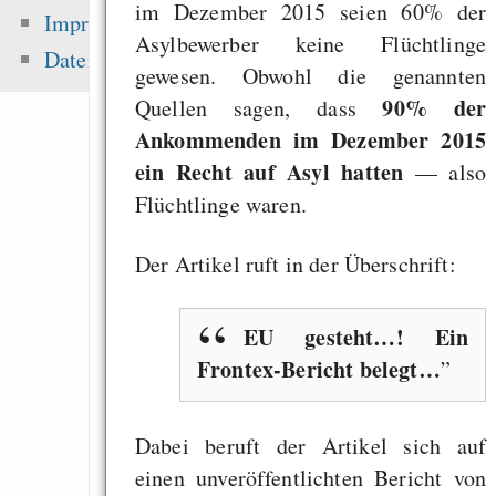
im Dezember 2015 seien 60% der
schwerste: Der struk
Impressum
Asylbewerber keine Flüchtlinge
Fehler uns
Datenschutz
gewesen. Obwohl die genannten
Wirtschaftssystems
90% der
Quellen sagen, dass
Recursion wins!
Ankommenden im Dezember 2015
If you do what yo
ein Recht auf Asyl hatten
— also
doing, it becomes w
Flüchtlinge waren.
are good at
Der Artikel ruft in der Überschrift:
Zuletzt angezeigt:
EU gesteht…! Ein
Frontex-Bericht belegt…
90% der Ankomm
hatten ein Recht auf
ein Blick in die Quel
Dabei beruft der Artikel sich auf
Google+ 
einen unveröffentlichten Bericht von