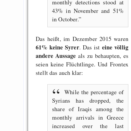
GNU Taler ist, w
monthly detections stood at
Digitale Euro nur 
43% in November and 51%
behauptet
in October.
Recht auf Gehaltsa
in der EU a
Das heißt, im Dezember 2015 waren
Angestellten -- ab
61% keine Syrer
eine völlig
. Das ist
2027 ab 50
andere Aussage
als zu behaupten, es
seien keine Flüchtlinge. Und Frontex
Die Anstalt suc
stellt das auch klar:
Richtige in einer ve
Welt
While the percentage of
Syrians has dropped, the
share of Iraqis among the
monthly arrivals in Greece
increased over the last