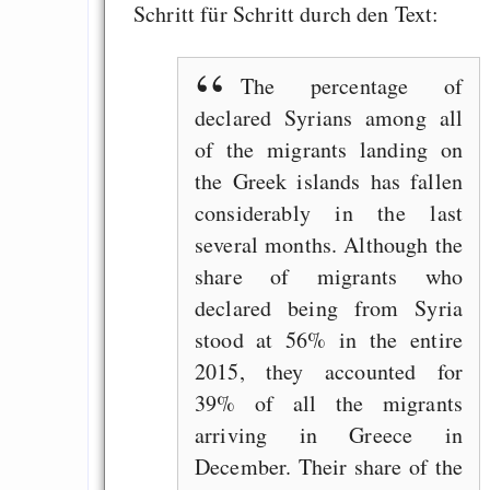
Schritt für Schritt durch den Text:
EU sovereignty
Es gibt Fakten
The percentage of
Measured Temper
declared Syrians among all
Graben-Neudorf, 
of the migrants landing on
West Germany
the Greek islands has fallen
considerably in the last
several months. Although the
share of migrants who
Draketo neu: Kommentar
declared being from Syria
stood at 56% in the entire
64% für Wiederer
2015, they accounted for
der Vermögenssteuer
39% of all the migrants
Heute ist der Abschl
arriving in Greece in
Gratisrollenspieltage
December. Their share of the