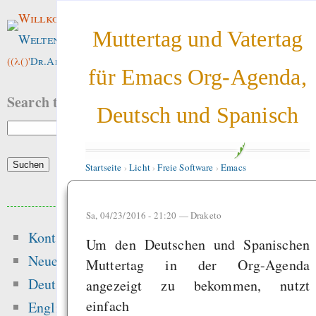
Willkommen im
Muttertag und Vatertag
Weltenwald
!
((λ()'
Dr.ArneBab
))
für Emacs Org-Agenda,
Search this site:
Deutsch und Spanisch
Startseite
›
Licht
›
Freie Software
›
Emacs
Beliebte Inhalte
Sa, 04/23/2016 - 21:20 —
Draketo
Kontakt
Heute:
Um den Deutschen und Spanischen
Neue Inhalte
Muttertag in der Org-Agenda
The dynamics of free
Deutsch
angezeigt zu bekommen, nutzt
and the dang
einfach
English