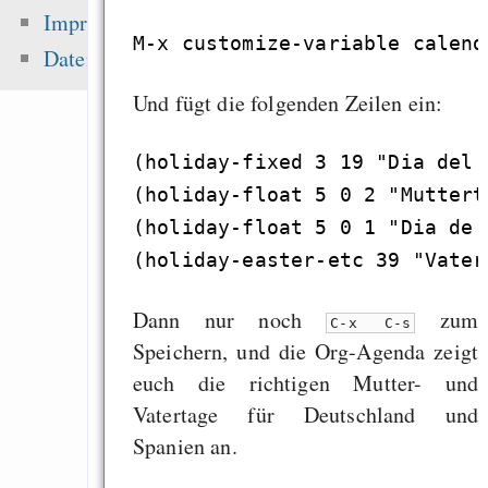
noncommercial claus
Impressum
Singen im Advent - o
Datenschutz
Mehrheitsrelig
Und fügt die folgenden Zeilen ein:
zementieren!
Alsa-Gerät in 
(holiday-fixed 3 19 "Dia del P
einrichten
(holiday-float 5 0 2 "Mutterta
„Lässt Google kleine
(holiday-float 5 0 1 "Dia de 
aus dem Index fal
brauchen wir Eigenw
Dann nur noch
zum
C-x C-s
Speichern, und die Org-Agenda zeigt
Zuletzt angezeigt:
euch die richtigen Mutter- und
Vatertage für Deutschland und
Zensur durch Uploadf
Spanien an.
Zweite verf