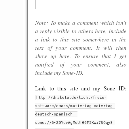
Gratisrollenspieltage
GNU Taler ist, w
Digitale Euro nur 
Note: To make a comment which isn’t
behauptet
a reply visible to others here, include
Recht auf Gehaltsa
a link to this site somewhere in the
in der EU a
text of your comment. It will then
Angestellten -- ab
show up here. To ensure that I get
2027 ab 50
notified of your comment, also
Die Anstalt suc
include my Sone-ID.
Richtige in einer ve
Link to this site and my Sone ID:
Welt
http://draketo.de/licht/freie-
software/emacs/muttertag-vatertag-
deutsch-spanisch
sone://6~ZDYdvAgMoUfG6M5Kwi7SQqyS-