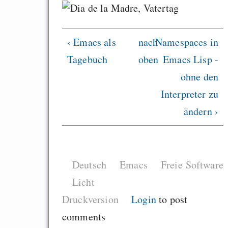
Rechtfertigung vo
Trüpel für Gallo
Der Kohlenstoffkrei
‹ Emacs als
nach
Namespaces in
The carbon cycle (sli
Tagebuch
oben
Emacs Lisp -
Testament: Freihe
ohne den
meine Werke
Interpreter zu
ändern ›
Draketo neu: Beiträge
Alltag in e
Deutsch
Emacs
Freie Software
Klimaneutralen Welt
Licht
Nebelfest - Götter
Druckversion
Login
to post
Rissen
comments
Curb impacts of