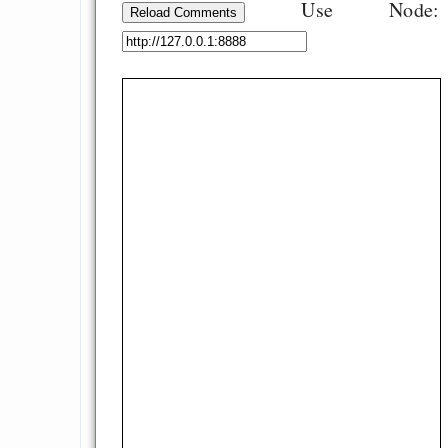
Use Node:
Reload Comments
programming to ma
EU sovereignty
Es gibt Fakten
Measured Temper
Graben-Neudorf, 
West Germany
Draketo neu: Kommentar
64% für Wiederer
der Vermögenssteuer
Heute ist der Abschl