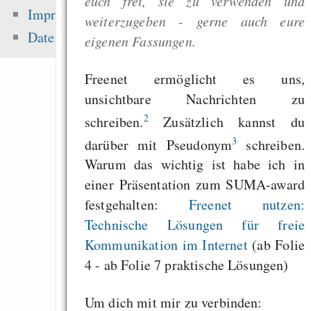
euch frei, sie zu verwenden und
eure Besucher und f
Impressum
weiterzugeben - gerne auch eure
selbst
Datenschutz
eigenen Fassungen.
Die erste Million 
schwerste: Der struk
Freenet ermöglicht es uns,
Fehler uns
unsichtbare Nachrichten zu
Wirtschaftssystems
2
schreiben.
Zusätzlich kannst du
Söder Dödel-Film
3
darüber mit Pseudonym
schreiben.
Warum das wichtig ist habe ich in
einer Präsentation zum SUMA-award
Zuletzt angezeigt:
festgehalten:
Freenet nutzen:
Technische Lösungen für freie
Die Würde des Mens
Kommunikation im Internet
(ab Folie
Trump und Goldman 
4 - ab Folie 7 praktische Lösungen)
Conveniently m
NEWS file without co
Um dich mit mir zu verbinden: