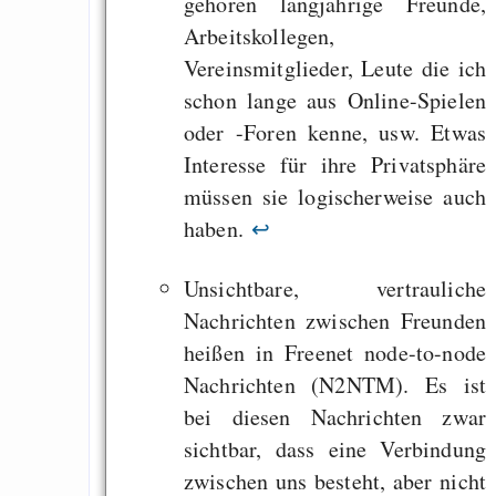
gehören langjährige Freunde,
behauptet
Arbeitskollegen,
Recht auf Gehaltsa
Vereinsmitglieder, Leute die ich
in der EU a
schon lange aus Online-Spielen
Angestellten -- ab
oder -Foren kenne, usw. Etwas
2027 ab 50
Interesse für ihre Privatsphäre
Die Anstalt suc
müssen sie logischerweise auch
Richtige in einer ve
haben.
↩
Welt
Unsichtbare, vertrauliche
Nachrichten zwischen Freunden
heißen in Freenet node-to-node
Nachrichten (N2NTM). Es ist
bei diesen Nachrichten zwar
sichtbar, dass eine Verbindung
zwischen uns besteht, aber nicht