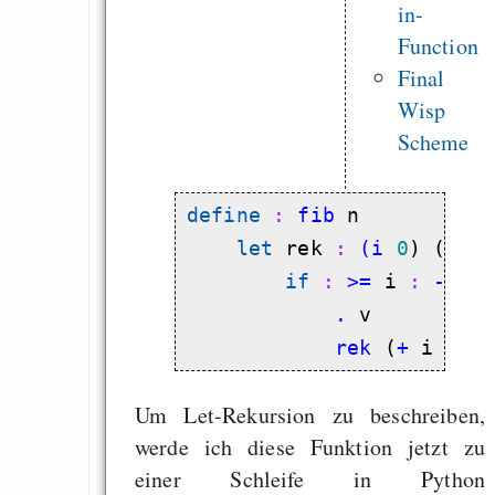
in-
Function
Final
Wisp
Scheme
define
 : 
fib
 n

let
 rek
 : 
(i
0
) (
u
1
if
 : 
>=
 i
 : 
-
 n 
            .
            rek
 (
+
 i 
1
) 
Um Let-Rekursion zu beschreiben,
werde ich diese Funktion jetzt zu
einer Schleife in Python