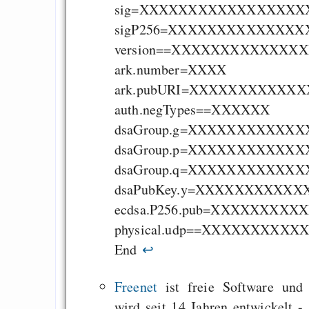
sig=XXXXXXXXXXXXXXXX
sigP256=XXXXXXXXXXXX
version==XXXXXXXXXXXXX
ark.number=XXXX
ark.pubURI=XXXXXXXXX
auth.negTypes==XXXXXX
dsaGroup.g=XXXXXXXXX
dsaGroup.p=XXXXXXXXX
dsaGroup.q=XXXXXXXXXX
dsaPubKey.y=XXXXXXXX
ecdsa.P256.pub=XXXXX
physical.udp==XXXXXX
End
↩
Freenet
ist freie Software und
wird seit 14 Jahren entwickelt -