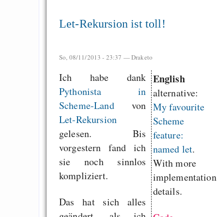
Let-Rekursion ist toll!
So, 08/11/2013 - 23:37 —
Draketo
Ich habe dank
English
Pythonista in
alternative:
Scheme-Land
von
My favourite
Let-Rekursion
Scheme
gelesen. Bis
feature:
vorgestern fand ich
named let
.
sie noch sinnlos
With more
kompliziert.
implementation
details.
Das hat sich alles
geändert, als ich