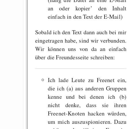
an oder kopier’ den Inhalt
Measured Temper
einfach in den Text der E-Mail)
Graben-Neudorf, 
West Germany
Sobald ich den Text dann auch bei mir
eingetragen habe, sind wir verbunden.
Wir können uns von da an einfach
über die Freundesseite schreiben:
Draketo neu: Kommentar
64% für Wiederer
Ich lade Leute zu Freenet ein,
der Vermögenssteuer
die ich (a) aus anderen Gruppen
Heute ist der Abschl
kenne und bei denen ich (b)
Gratisrollenspieltage
nicht denke, dass sie ihren
Freenet-Knoten hacken würden,
GNU Taler ist, w
um mich auszuspionieren. Dazu
Digitale Euro nur 