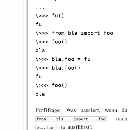
...

\>>> fu()

fu

\>>> from bla import foo

\>>> foo()

bla

\>>> bla.foo = fu

\>>> bla.foo()

fu

\>>> foo()

Profifrage: Was passiert, wenn du
nach
from bla import foo
ausführst?
bla.foo = fu