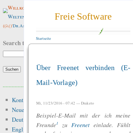
Willkommen im
Freie Software
Weltenwald
!
((λ()'
Dr.ArneBab
))
Startseite
Search this site:
Über Freenet verbinden (E-
Mail-Vorlage)
Beliebte Inhalte
Kontakt
Heute:
Mi, 11/23/2016 - 07:42 —
Draketo
Neue Inhalte
Beispiel-E-Mail mit der ich meine
Freenet / Hyphanet
Deutsch
1
Freunde
zu
Freenet
einlade. Fühlt
Erhaltet eure Link
English