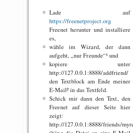
Copyleft zu miss
Lade auf
beschädigt d
https://freenetproject.org
politisches Ziel
Freenet herunter und installiere
es,
wähle im Wizard, der dann
Draketo neu: Beiträge
aufgeht, „nur Freunde“¹ und
kopiere unter
Alltag in e
http://127.0.0.1:8888/addfriend/
Klimaneutralen Welt
den Textblock am Ende meiner
Nebelfest - Götter
E-Mail² in das Textfeld.
Rissen
Schick mir dann den Text, den
Curb impacts of
Freenet auf dieser Seite hier
programming to ma
zeigt:
EU sovereignty
http://127.0.0.1:8888/friends/myre
Es gibt Fakten
(häng die Datei an eine E-Mail