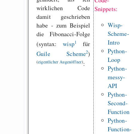
Code-
wirklichen Code
Snippets:
damit geschrieben
Wisp-
habe - zum Beispiel
Scheme-
die Fibonacci-Folge
Intro
1
(syntax:
wisp
für
Python-
2
Guile Scheme
)
Loop
(
eigentlicher Augenöffner
)
:
Python-
messy-
API
Python-
Second-
Function
Python-
Function-