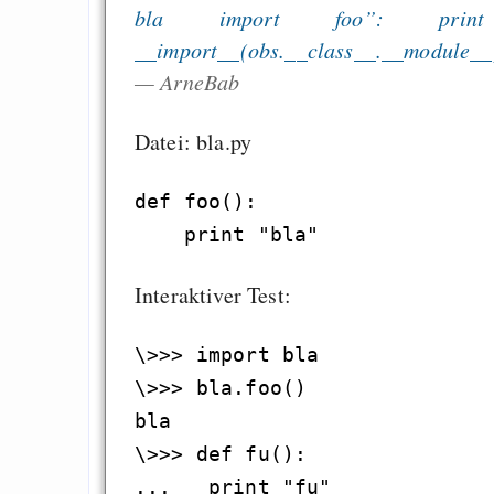
bla import foo”: print
__import__(obs.__class__.__module__)
— ArneBab
Datei: bla.py
def foo():

Interaktiver Test:
\>>> import bla

\>>> bla.foo()

bla

\>>> def fu():

...   print "fu"
