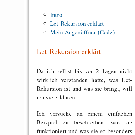
Gratisrollenspieltage
GNU Taler ist, w
Intro
Digitale Euro nur 
Let-Rekursion erklärt
behauptet
Mein Augenöffner (Code)
Recht auf Gehaltsa
in der EU a
Let-Rekursion erklärt
Angestellten -- ab
2027 ab 50
Da ich selbst bis vor 2 Tagen nicht
Die Anstalt suc
wirklich verstanden hatte, was Let-
Richtige in einer ve
Rekursion ist und was sie bringt, will
Welt
ich sie erklären.
Ich versuche an einem einfachen
Beispiel zu beschreiben, wie sie
funktioniert und was sie so besonders