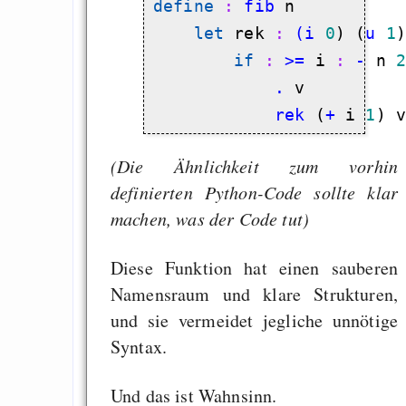
define
 : 
fib
 n

let
 rek
 : 
(i
0
) (
u
1
if
 : 
>=
 i
 : 
-
 n 
            .
            rek
 (
+
 i 
1
) 
(Die Ähnlichkeit zum vorhin
definierten Python-Code sollte klar
machen, was der Code tut)
Diese Funktion hat einen sauberen
Namensraum und klare Strukturen,
und sie vermeidet jegliche unnötige
Syntax.
Und das ist Wahnsinn.