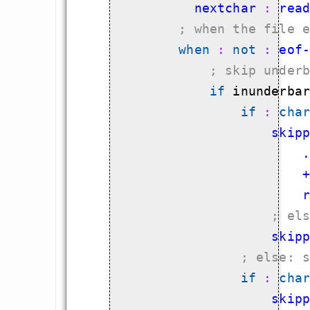
          nextchar
 : 
rea
; 
when the file 
when
 : 
not
 : 
eof
; 
skip under
if
 inunderbar
if
 : 
cha
                    skip
                        
                        
                        
; 
el
                    skip
; 
else: 
if
 : 
cha
                    skip