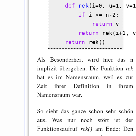
def
rek
(i=0, u=1, v=1
if
 i >= n-2:

return
 v

return
 rek(i+1, v
return
Als Besonderheit wird hier das n
implizit übergeben: Die Funktion
rek
hat es im Namensraum, weil es zur
Zeit ihrer Definition in ihrem
Namensraum war.
So sieht das ganze schon sehr schön
aus. Was nur noch stört ist der
Funktionsaufruf
rek()
am Ende: Den