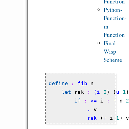
Function
und Spanisch
Python-
Recursion wins!
Function-
Free Software
in-
Elegant comman
Function
argument parsing 
Final
shell
Wisp
Scheme
Draketo neu: Beiträge
define
 : 
fib
 n

Alltag in e
let
 rek
 : 
(i
0
) (
u
1
Klimaneutralen Welt
if
 : 
>=
 i
 : 
-
 n 
Nebelfest - Götter
            .
Rissen
            rek
 (
+
 i 
1
) 
Curb impacts of