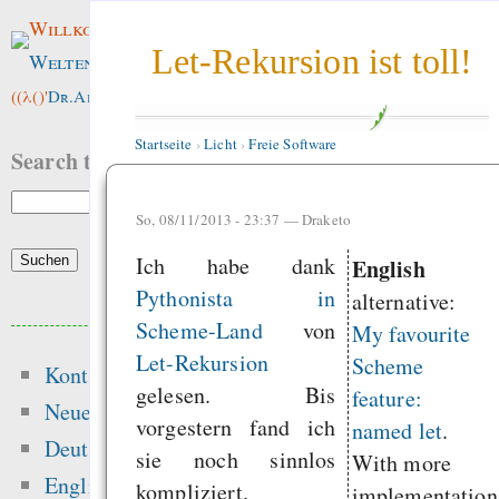
Willkommen im
Let-Rekursion ist toll!
Weltenwald
!
((λ()'
Dr.ArneBab
))
Startseite
›
Licht
›
Freie Software
Search this site:
So, 08/11/2013 - 23:37 —
Draketo
Ich habe dank
English
Pythonista in
alternative:
Beliebte Inhalte
Scheme-Land
von
My favourite
Let-Rekursion
Scheme
Kontakt
Heute:
gelesen. Bis
feature:
Neue Inhalte
vorgestern fand ich
named let
.
Glücksspielseite
Deutsch
sie noch sinnlos
With more
gefährliche Drogen
English
kompliziert.
implementation