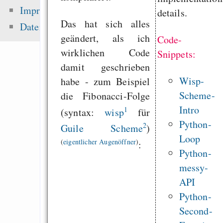
Erhaltet eure Link
Impressum
details.
eure Besucher und f
Das hat sich alles
Datenschutz
selbst
geändert, als ich
Code-
Mit Pulseaudio Ton
wirklichen Code
Snippets:
und -ausgabe gleic
damit geschrieben
aufnehmen (
Wisp-
habe - zum Beispiel
GNU/Linux)
Scheme-
die Fibonacci-Folge
Intro
1
power and blindne
(syntax:
wisp
für
Python-
tragedy behind syste
2
Guile Scheme
)
Loop
(
eigentlicher Augenöffner
)
:
Python-
messy-
Zuletzt angezeigt:
API
Python-
Muttertag und Vater
Second-
Emacs Org-Agenda, 