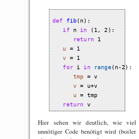
def
fib
(n):

if
 n 
in
 (1, 2):

return
 1

u
 = 1

v
 = 1

for
 i 
in
range
(n-2):

tmp
 = v

v
 = u+v

u
 = tmp

return
Hier sehen wir deutlich, wie viel
unnötiger Code benötigt wird (boiler