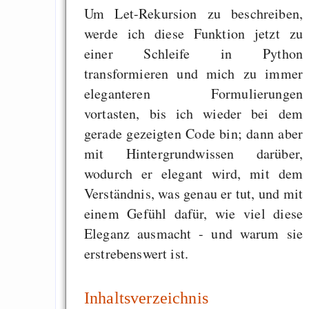
Um Let-Rekursion zu beschreiben,
programming to ma
werde ich diese Funktion jetzt zu
EU sovereignty
einer Schleife in Python
Es gibt Fakten
transformieren und mich zu immer
Measured Temper
eleganteren Formulierungen
Graben-Neudorf, 
vortasten, bis ich wieder bei dem
West Germany
gerade gezeigten Code bin; dann aber
mit Hintergrundwissen darüber,
wodurch er elegant wird, mit dem
Verständnis, was genau er tut, und mit
Draketo neu: Kommentar
einem Gefühl dafür, wie viel diese
Eleganz ausmacht - und warum sie
64% für Wiederer
erstrebenswert ist.
der Vermögenssteuer
Heute ist der Abschl
Inhaltsverzeichnis