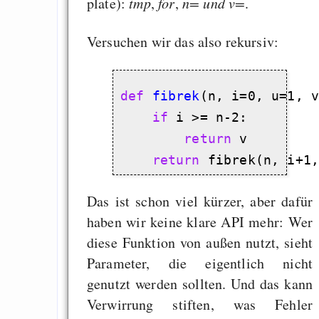
plate):
tmp
,
for
,
n= und v=
.
Versuchen wir das also rekursiv:
def
fibrek
(n, i=0, u=1, v
if
 i >= n-2:

return
 v

return
Das ist schon viel kürzer, aber dafür
haben wir keine klare API mehr: Wer
diese Funktion von außen nutzt, sieht
Parameter, die eigentlich nicht
genutzt werden sollten. Und das kann
Verwirrung stiften, was Fehler