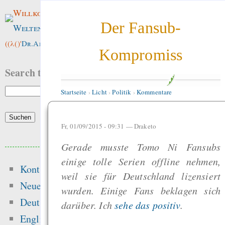
Willkommen im
Der Fansub-
Weltenwald
!
((λ()'
Dr.ArneBab
))
Kompromiss
Search this site:
Startseite
›
Licht
›
Politik
›
Kommentare
Fr, 01/09/2015 - 09:31 —
Draketo
Beliebte Inhalte
Gerade musste Tomo Ni Fansubs
einige tolle Serien offline nehmen,
Kontakt
Heute:
weil sie für Deutschland lizensiert
Neue Inhalte
wurden. Einige Fans beklagen sich
Die Wissenschaf
Deutsch
darüber. Ich
sehe das positiv
.
Methode in 140 Zeic
English