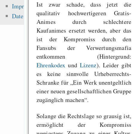
How to make compan
Ist zwar schade, dass jetzt die
Impressum
ethically
qualitativ hochwertigeren Gratis-
Datenschutz
Animes durch schlechtere
I finally got the 
Kaufanimes ersetzt werden, aber das
junit testsuite to
ist der Kompromiss durch den
Gentoo
Fansubs der Verwertungsmafia
Style over Substance
entkommen (Hintergrund:
Ehrenkodex
und
Lizenz
). Leider gibt
es keine sinnvolle Urheberrechts-
Zuletzt angezeigt:
Schranke für „Ein Werk unentgeltlich
einer neuen gesellschaftlichen Gruppe
Die Wissenschaf
zugänglich machen“.
Methode in 140 Zeic
Seite aktualisiert
Solange die Rechtslage so grausig ist,
babtools - bashrc
ermöglicht der Kompromiss
“If you like what I 
wenigstens Zugang zu einer Kultur,