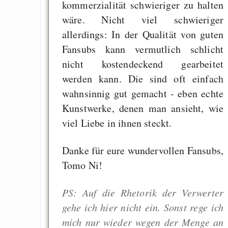
Graben-Neudorf, 
kommerzialität schwieriger zu halten
West Germany
wäre. Nicht viel schwieriger
allerdings: In der Qualität von guten
Fansubs kann vermutlich schlicht
nicht kostendeckend gearbeitet
Draketo neu: Kommentar
werden kann. Die sind oft einfach
wahnsinnig gut gemacht - eben echte
Kunstwerke, denen man ansieht, wie
64% für Wiederer
viel Liebe in ihnen steckt.
der Vermögenssteuer
Heute ist der Abschl
Danke für eure wundervollen Fansubs,
Gratisrollenspieltage
Tomo Ni!
GNU Taler ist, w
Digitale Euro nur 
PS: Auf die Rhetorik der Verwerter
behauptet
gehe ich hier nicht ein. Sonst rege ich
Recht auf Gehaltsa
mich nur wieder wegen der Menge an