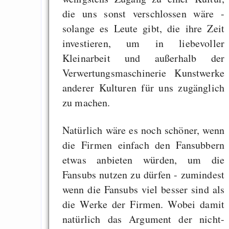
don’t you help me?”
die uns sonst verschlossen wäre -
solange es Leute gibt, die ihre Zeit
investieren, um in liebevoller
Draketo neu: Beiträge
Kleinarbeit und außerhalb der
Verwertungsmaschinerie Kunstwerke
anderer Kulturen für uns zugänglich
Alltag in e
zu machen.
Klimaneutralen Welt
Nebelfest - Götter
Natürlich wäre es noch schöner, wenn
Rissen
die Firmen einfach den Fansubbern
Curb impacts of
etwas anbieten würden, um die
programming to ma
Fansubs nutzen zu dürfen - zumindest
EU sovereignty
wenn die Fansubs viel besser sind als
Es gibt Fakten
die Werke der Firmen. Wobei damit
Measured Temper
natürlich das Argument der nicht-