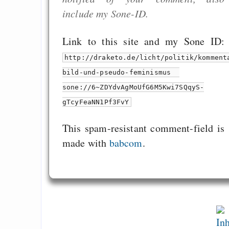
include my Sone-ID.
Link to this site and my Sone ID:
http://draketo.de/licht/politik/komment
bild-und-pseudo-feminismus
sone://6~ZDYdvAgMoUfG6M5Kwi7SQqyS-
gTcyFeaNN1Pf3FvY
This spam-resistant comment-field is
made with
babcom
.