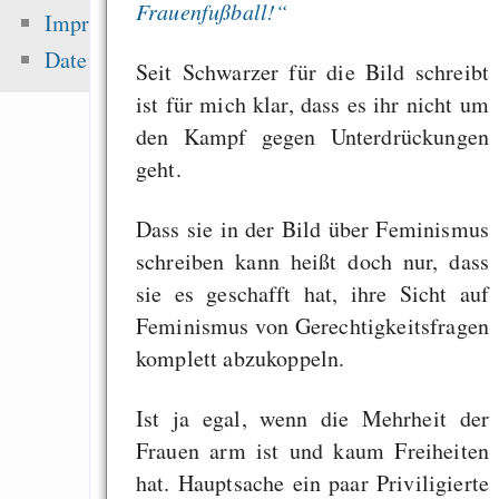
Frauenfußball!“
Alternative
Impressum
Geschäftsmodelle i
Datenschutz
Seit Schwarzer für die Bild schreibt
Eine Million Dollar 
ist für mich klar, dass es ihr nicht um
Humble Indie Bundle
den Kampf gegen Unterdrückungen
Wir brauchen meh
geht.
haben keine Chanc
ergreifen wir sie!“
Dass sie in der Bild über Feminismus
English
schreiben kann heißt doch nur, dass
sie es geschafft hat, ihre Sicht auf
Feminismus von Gerechtigkeitsfragen
Zuletzt angezeigt:
komplett abzukoppeln.
Euch trifft der Bahn
Ist ja egal, wenn die Mehrheit der
Dann lest die Streikz
Frauen arm ist und kaum Freiheiten
Magie
hat. Hauptsache ein paar Priviligierte