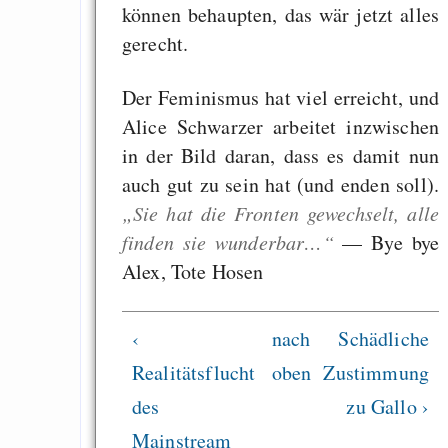
können behaupten, das wär jetzt alles
KDE in Gentoo
gerecht.
Zensur: Lieber Ent
als Nichtanwesenheit
Der Feminismus hat viel erreicht, und
Alice Schwarzer arbeitet inzwischen
in der Bild daran, dass es damit nun
Draketo neu: Beiträge
auch gut zu sein hat (und enden soll).
„Sie hat die Fronten gewechselt, alle
Alltag in e
finden sie wunderbar…“
— Bye bye
Klimaneutralen Welt
Alex, Tote Hosen
Nebelfest - Götter
Rissen
‹
nach
Schädliche
Curb impacts of
Realitätsflucht
oben
Zustimmung
programming to ma
des
zu Gallo ›
EU sovereignty
Mainstream
Es gibt Fakten