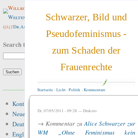
Willkommen im
Schwarzer, Bild und
Weltenwald
!
((λ()'
Dr.ArneBab
))
Pseudofeminismus -
Search this site:
zum Schaden der
Frauenrechte
Beliebte Inhalte
Startseite
›
Licht
›
Politik
›
Kommentare
Kontakt
Heute:
Di, 07/05/2011 - 09:28 —
Draketo
Neue Inhalte
Alsa-Gerät in 
→ Kommentar zu
Alice Schwarzer zur
Deutsch
einrichten
WM „Ohne Feminismus kein
English