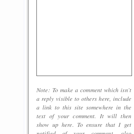
behauptet
Recht auf Gehaltsa
in der EU a
Angestellten -- ab
2027 ab 50
Die Anstalt suc
Richtige in einer ve
Welt
Note: To make a comment which isn’t
a reply visible to others here, include
a link to this site somewhere in the
text of your comment. It will then
show up here. To ensure that I get
notified of your comment, also