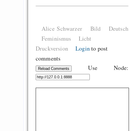
Measured Temper
Graben-Neudorf, 
West Germany
Alice Schwarzer
Bild
Deutsch
Feminismus
Licht
Druckversion
Login
to post
comments
Draketo neu: Kommentar
Use Node:
Reload Comments
64% für Wiederer
der Vermögenssteuer
Heute ist der Abschl
Gratisrollenspieltage
GNU Taler ist, w
Digitale Euro nur 