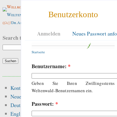
Willkommen im
Benutzerkonto
Weltenwald
!
((λ()'
Dr.ArneBab
))
Anmelden
Neues Passwort anfo
Search this site:
Startseite
Benutzername:
*
Beliebte Inhalte
Geben Sie Ihren Zwillingssterns
Kontakt
Heute:
Weltenwald-Benutzernamen ein.
Neue Inhalte
Passwort:
*
Songs
Deutsch
Die Grundschri
English