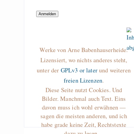
How to make compan
ethically
Draketo neu: Beiträge
Werke von Arne Babenhauserheide.
Alltag in e
Lizensiert, wo nichts anderes steht,
Klimaneutralen Welt
unter der
GPLv3 or later
und weiteren
Nebelfest - Götter
freien Lizenzen
.
Rissen
Diese Seite nutzt Cookies. Und
Curb impacts of
Bilder. Manchmal auch Text. Eins
programming to ma
davon muss ich wohl erwähnen —
EU sovereignty
sagen die meisten anderen, und ich
habe grade keine Zeit, Rechtstexte
Es gibt Fakten
dazu zu lesen…