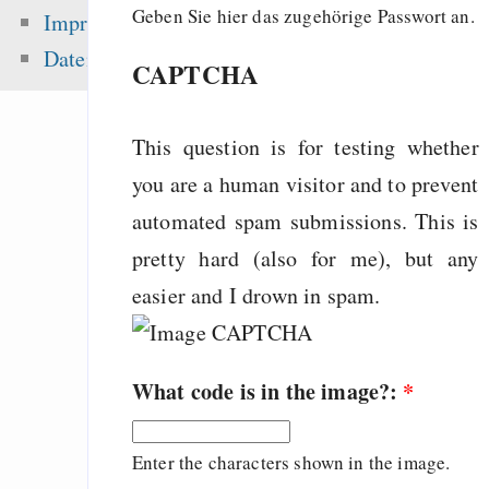
Diebstahl
Geben Sie hier das zugehörige Passwort an.
Impressum
Going from Python t
Datenschutz
CAPTCHA
Scheme - a na
progression
This question is for testing whether
don’t change your h
fix your tools!
you are a human visitor and to prevent
automated spam submissions. This is
pretty hard (also for me), but any
Zuletzt angezeigt:
easier and I drown in spam.
Flattr draketo.de – 
und warum?
What code is in the image?:
*
Emacs
pyRad - a whee
Enter the characters shown in the image.
command interface f