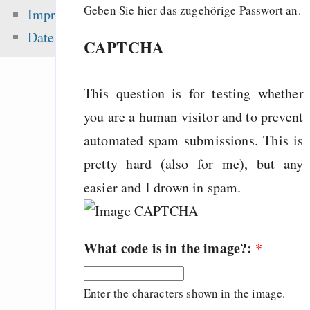
noncommercial claus
Geben Sie hier das zugehörige Passwort an.
Impressum
Emacs
Datenschutz
CAPTCHA
Gästebuch
Songs
This question is for testing whether
you are a human visitor and to prevent
Zuletzt angezeigt:
automated spam submissions. This is
pretty hard (also for me), but any
Mit Freenet s
easier and I drown in spam.
kommunizieren
concise commit mess
Peinliche Situation:
What code is in the image?:
*
ist der Rechner so la
Freenet / Hyphanet
Enter the characters shown in the image.