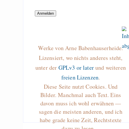
Draketo neu: Beiträge
Alltag in e
Klimaneutralen Welt
Werke von Arne Babenhauserheide.
Nebelfest - Götter
Lizensiert, wo nichts anderes steht,
Rissen
unter der
GPLv3 or later
und weiteren
Curb impacts of
programming to ma
freien Lizenzen
.
EU sovereignty
Diese Seite nutzt Cookies. Und
Bilder. Manchmal auch Text. Eins
Es gibt Fakten
davon muss ich wohl erwähnen —
Measured Temper
sagen die meisten anderen, und ich
Graben-Neudorf, 
habe grade keine Zeit, Rechtstexte
West Germany
dazu zu lesen…