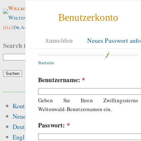
Willkommen im
Benutzerkonto
Weltenwald
!
((λ()'
Dr.ArneBab
))
Anmelden
Neues Passwort anfo
Search this site:
Startseite
Benutzername:
*
Beliebte Inhalte
Geben Sie Ihren Zwillingssterns
Kontakt
Heute:
Weltenwald-Benutzernamen ein.
Neue Inhalte
Passwort:
*
The dynamics of free
Deutsch
and the dang
English