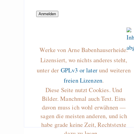
Org-mode with Pa
Babel
Geplante 
Versammlungsgese
BW
Werke von Arne Babenhauserheide.
Lizensiert, wo nichts anderes steht,
Draketo neu: Beiträge
unter der
GPLv3 or later
und weiteren
freien Lizenzen
.
Alltag in e
Diese Seite nutzt Cookies. Und
Klimaneutralen Welt
Bilder. Manchmal auch Text. Eins
Nebelfest - Götter
davon muss ich wohl erwähnen —
Rissen
sagen die meisten anderen, und ich
Curb impacts of
habe grade keine Zeit, Rechtstexte
programming to ma
dazu zu lesen…