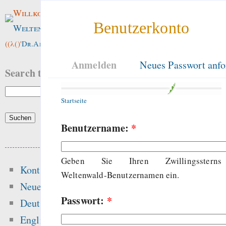
Willkommen im
Benutzerkonto
Weltenwald
!
((λ()'
Dr.ArneBab
))
Anmelden
Neues Passwort anfo
Search this site:
Startseite
Benutzername:
*
Beliebte Inhalte
Geben Sie Ihren Zwillingssterns
Kontakt
Heute:
Weltenwald-Benutzernamen ein.
Neue Inhalte
Passwort:
*
The dynamics of free
Deutsch
and the dang
English