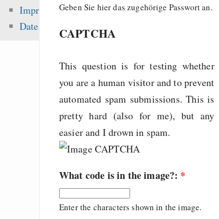
noncommercial claus
Geben Sie hier das zugehörige Passwort an.
Impressum
Gästebuch
Datenschutz
CAPTCHA
Emacs
Alternative
This question is for testing whether
Geschäftsmodelle i
Eine Million Dollar 
you are a human visitor and to prevent
Humble Indie Bundle
automated spam submissions. This is
pretty hard (also for me), but any
easier and I drown in spam.
Zuletzt angezeigt:
KDE
What code is in the image?:
*
Steve Jobs, Get Yo
out Of the Sand! -
Enter the characters shown in the image.
Apple Heart