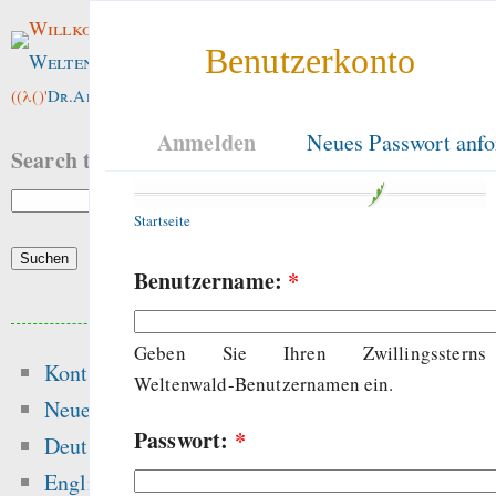
Willkommen im
Benutzerkonto
Weltenwald
!
((λ()'
Dr.ArneBab
))
Anmelden
Neues Passwort anfo
Search this site:
Startseite
Benutzername:
*
Beliebte Inhalte
Geben Sie Ihren Zwillingssterns
Kontakt
Heute:
Weltenwald-Benutzernamen ein.
Neue Inhalte
Passwort:
*
Glücksspielseite
Deutsch
gefährliche Drogen
English