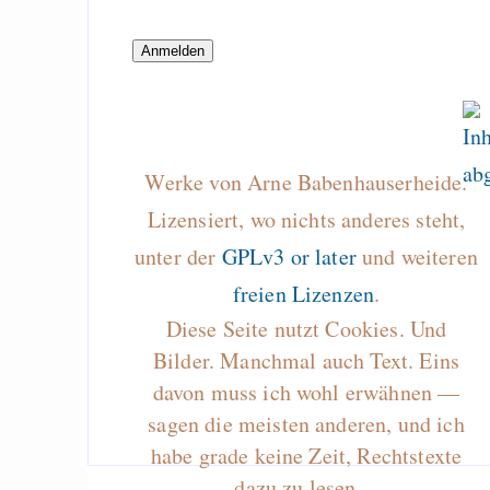
Why Gnutella scale
well
Draketo neu: Beiträge
Werke von Arne Babenhauserheide.
Alltag in e
Lizensiert, wo nichts anderes steht,
Klimaneutralen Welt
unter der
GPLv3 or later
und weiteren
Nebelfest - Götter
freien Lizenzen
.
Rissen
Diese Seite nutzt Cookies. Und
Curb impacts of
Bilder. Manchmal auch Text. Eins
programming to ma
davon muss ich wohl erwähnen —
EU sovereignty
sagen die meisten anderen, und ich
habe grade keine Zeit, Rechtstexte
Es gibt Fakten
dazu zu lesen…