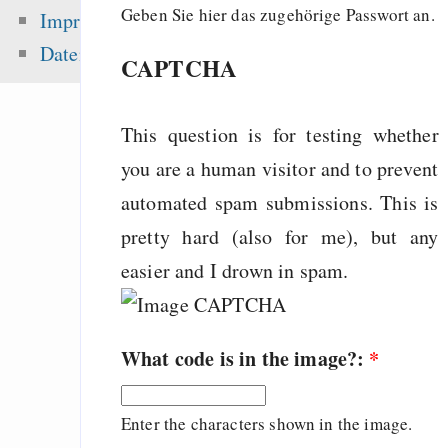
Gentoo auf iMac
Geben Sie hier das zugehörige Passwort an.
Impressum
Screen 1,25Ghz
Datenschutz
CAPTCHA
Politik
Ich tat, was ihr verla
This question is for testing whether
you are a human visitor and to prevent
Zuletzt angezeigt:
automated spam submissions. This is
pretty hard (also for me), but any
information-disbalan
easier and I drown in spam.
creates a power-disba
Open Letter to Julia
on her article about 
What code is in the image?:
*
use
Copyright directiv
Enter the characters shown in the image.
window for your webs