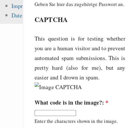
sea level ris
Geben Sie hier das zugehörige Passwort an.
Impressum
superstorms”
Datenschutz
CAPTCHA
Tauschbörsennutze
fast 50% mehr Ge
Musik aus
This question is for testing whether
Songs
you are a human visitor and to prevent
Team Starter
automated spam submissions. This is
pretty hard (also for me), but any
easier and I drown in spam.
Zuletzt angezeigt:
Statistik-Links
What code is in the image?:
*
Beschneidun
Sexualität: „Die s
Enter the characters shown in the image.
Leichtigkei