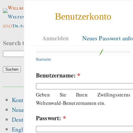
Willkommen im
Benutzerkonto
Weltenwald
!
((λ()'
Dr.ArneBab
))
Anmelden
Neues Passwort anfo
Search this site:
Startseite
Benutzername:
*
Beliebte Inhalte
Geben Sie Ihren Zwillingssterns
Kontakt
Heute:
Weltenwald-Benutzernamen ein.
Neue Inhalte
Passwort:
*
Hansen 2016 got t
Deutsch
peer-review — “Ic
English