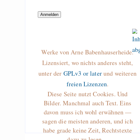
verschwunden – und 
zurück“
What I need from I
and what I deeply mi
I’m not using Emacs
Nobelpreise verstehe
Werke von Arne Babenhauserheide.
Lizensiert, wo nichts anderes steht,
unter der
GPLv3 or later
und weiteren
Draketo neu: Beiträge
freien Lizenzen
.
Diese Seite nutzt Cookies. Und
Alltag in e
Bilder. Manchmal auch Text. Eins
Klimaneutralen Welt
davon muss ich wohl erwähnen —
Nebelfest - Götter
sagen die meisten anderen, und ich
Rissen
habe grade keine Zeit, Rechtstexte
Curb impacts of
dazu zu lesen…