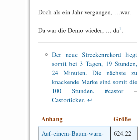
behaviour
Doch als ein Jahr vergangen, …war.
Stille
Singen im Advent - o
1
Da war die Demo wieder, … da
.
Mehrheitsrelig
zementieren!
Der neue Streckenrekord liegt
somit bei 3 Tagen, 19 Stunden,
Draketo neu: Beiträge
24 Minuten. Die nächste zu
knackende Marke sind somit die
Alltag in e
100 Stunden. #castor
–
Klimaneutralen Welt
Castorticker
.
↩
Nebelfest - Götter
Rissen
Anhang
Größe
Curb impacts of
Auf-einem-Baum-warn-
624.22
programming to ma