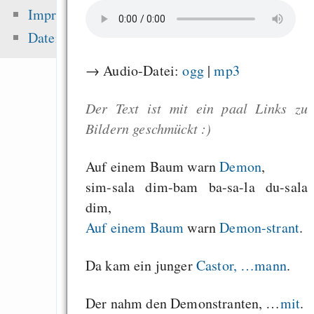
sea level ris
Impressum
superstorms”
Datenschutz
Motivation and Rewa
→ Audio-Datei:
ogg
|
mp3
Die erste Million 
schwerste: Der struk
Der Text ist mit ein paal Links zu
Fehler uns
Bildern geschmückt :)
Wirtschaftssystems
Kommentare
Auf einem Baum warn
Demon
,
sim-sala dim-bam ba-sa-la du-sala
dim,
Zuletzt angezeigt:
Auf einem Baum
warn
Demon-strant
.
Fehlinfos zum Hurd
Da kam ein junger
Castor, …mann
.
free software, 
software, ethics and
Der nahm den Demonstranten, …
mit
.