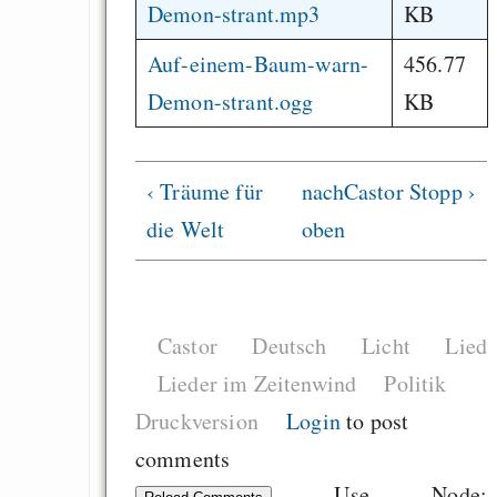
Demon-strant.mp3
KB
EU sovereignty
Es gibt Fakten
Auf-einem-Baum-warn-
456.77
Measured Temper
Demon-strant.ogg
KB
Graben-Neudorf, 
West Germany
‹ Träume für
nach
Castor Stopp ›
die Welt
oben
Draketo neu: Kommentar
Castor
Deutsch
Licht
Lied
64% für Wiederer
Lieder im Zeitenwind
Politik
der Vermögenssteuer
Druckversion
Login
to post
Heute ist der Abschl
comments
Gratisrollenspieltage
Use Node: