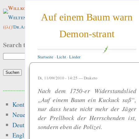
Willkommen im
Auf einem Baum warn
Weltenwald
!
((λ()'
Dr.ArneBab
))
Demon-strant
Search this site:
Startseite
›
Licht
›
Lieder
Di, 11/09/2010 - 14:25 —
Draketo
Beliebte Inhalte
Nach dem 1750-er Widerstandslied
„Auf einem Baum ein Kuckuck saß“,
Kontakt
Heute:
nur dass heute nicht mehr der Jäger
Neue Inhalte
der Prellbock der Herrschenden ist,
Hansen 2016 got t
Deutsch
sondern eben die Polizei.
peer-review — “Ic
English