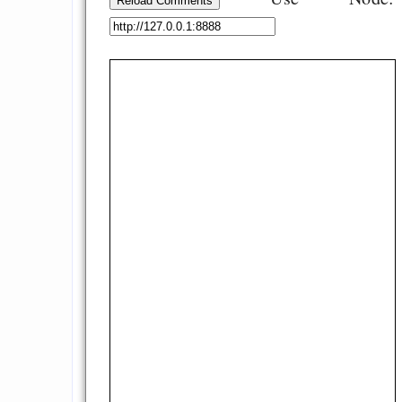
GNU Taler ist, w
Reload Comments
Digitale Euro nur 
behauptet
Recht auf Gehaltsa
in der EU a
Angestellten -- ab
2027 ab 50
Die Anstalt suc
Richtige in einer ve
Welt