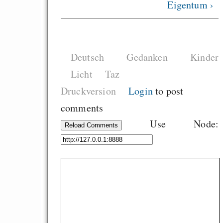
Eigentum ›
EU sovereignty
Es gibt Fakten
Measured Temper
Deutsch
Gedanken
Kinder
Graben-Neudorf, 
Licht
Taz
West Germany
Druckversion
Login
to post
comments
Use Node:
Reload Comments
Draketo neu: Kommentar
64% für Wiederer
der Vermögenssteuer
Heute ist der Abschl
Gratisrollenspieltage