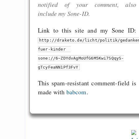
notified of your comment, also
include my Sone-ID.
Link to this site and my Sone ID:
http://draketo.de/licht/politik/gedanke
fuer-kinder
sone://6~ZDYdvAgMoUfG6M5Kwi7SQqyS-
gTcyFeaNN1Pf3FvY
This spam-resistant comment-field is
made with
babcom
.