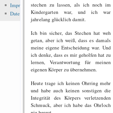
Fehler uns
stechen zu lassen, als ich noch im
Impressum
Wirtschaftssystems
Kindergarten war, und ich war
Datenschutz
Freenet / Hyphanet
jahrelang glücklich damit.
Effortless pas
Ich bin sicher, das Stechen hat weh
protected sharing of f
getan, aber ich weiß, dass es damals
Freenet
meine eigene Entscheidung war. Und
Going from Python t
ich denke, dass es mir geholfen hat zu
Scheme - a na
lernen, Verantwortung für meinen
progression
eigenen Körper zu übernehmen.
Heute trage ich keinen Ohrring mehr
Zuletzt angezeigt:
und habe auch keinen sonstigen die
Integrität des Körpers verletzenden
7.6.2009 und 27.9.20
Schmuck, aber ich habe das Ohrloch
wähle Grün
nie bereut.