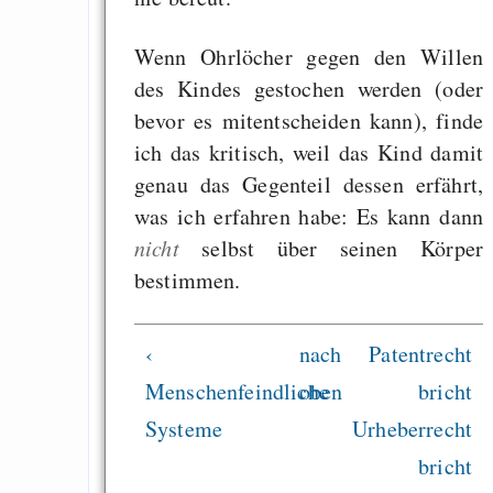
Warum Gnutella gut s
Lizenzen
Wenn Ohrlöcher gegen den Willen
Killing the hea
des Kindes gestochen werden (oder
terrorist organi
bevor es mitentscheiden kann), finde
doesn’t stop it
ich das kritisch, weil das Kind damit
genau das Gegenteil dessen erfährt,
was ich erfahren habe: Es kann dann
nicht
selbst über seinen Körper
Draketo neu: Beiträge
bestimmen.
Alltag in e
Klimaneutralen Welt
‹
nach
Patentrecht
Nebelfest - Götter
Menschenfeindliche
oben
bricht
Rissen
Systeme
Urheberrecht
Curb impacts of
bricht
programming to ma