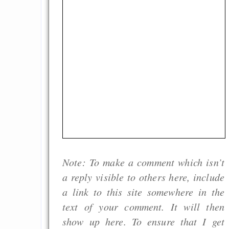
GNU Taler ist, w
Digitale Euro nur 
behauptet
Recht auf Gehaltsa
in der EU a
Angestellten -- ab
2027 ab 50
Die Anstalt suc
Richtige in einer ve
Welt
Note: To make a comment which isn’t
a reply visible to others here, include
a link to this site somewhere in the
text of your comment. It will then
show up here. To ensure that I get