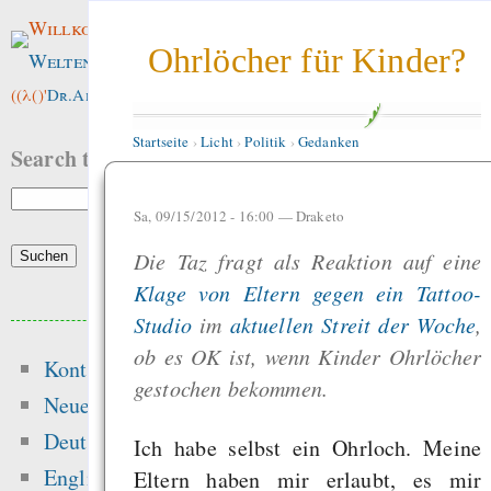
Willkommen im
Ohrlöcher für Kinder?
Weltenwald
!
((λ()'
Dr.ArneBab
))
Startseite
›
Licht
›
Politik
›
Gedanken
Search this site:
Sa, 09/15/2012 - 16:00 —
Draketo
Die Taz fragt als Reaktion auf eine
Klage von Eltern gegen ein Tattoo-
Beliebte Inhalte
Studio
im
aktuellen Streit der Woche
,
ob es OK ist, wenn Kinder Ohrlöcher
Kontakt
Heute:
gestochen bekommen.
Neue Inhalte
Die erste Million 
Deutsch
Ich habe selbst ein Ohrloch. Meine
schwerste: Der struk
English
Eltern haben mir erlaubt, es mir