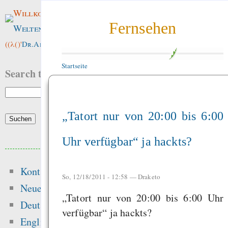
Willkommen im
Fernsehen
Weltenwald
!
((λ()'
Dr.ArneBab
))
Startseite
Search this site:
„Tatort nur von 20:00 bis 6:00
Uhr verfügbar“ ja hackts?
Beliebte Inhalte
Kontakt
Heute:
So, 12/18/2011 - 12:58 —
Draketo
Neue Inhalte
„Tatort nur von 20:00 bis 6:00 Uhr
Die erste Million 
Deutsch
verfügbar“ ja hackts?
schwerste: Der struk
English