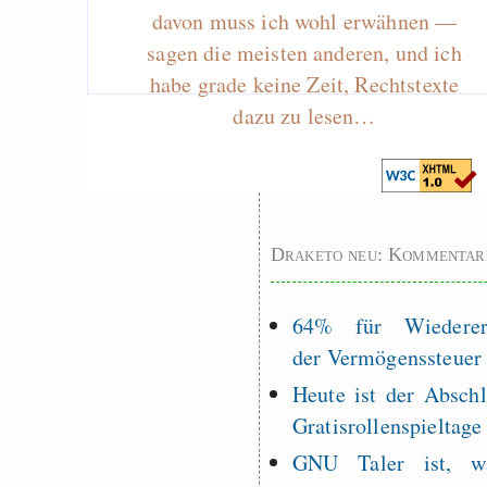
davon muss ich wohl erwähnen —
Es gibt Fakten
sagen die meisten anderen, und ich
Measured Temper
habe grade keine Zeit, Rechtstexte
Graben-Neudorf, 
dazu zu lesen…
West Germany
Draketo neu: Kommentar
64% für Wiederer
der Vermögenssteuer
Heute ist der Abschl
Gratisrollenspieltage
GNU Taler ist, w