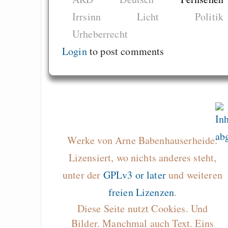
(unscientific)
Irrsinn
Licht
Politik
Zensur im Rout
Urheberrecht
Kontrolle aller Rout
Login
to post comments
den Staat
Draketo neu: Beiträge
Alltag in e
Werke von Arne Babenhauserheide.
Klimaneutralen Welt
Lizensiert, wo nichts anderes steht,
Nebelfest - Götter
unter der
GPLv3 or later
und weiteren
Rissen
freien Lizenzen
.
Curb impacts of
Diese Seite nutzt Cookies. Und
programming to ma
Bilder. Manchmal auch Text. Eins
EU sovereignty