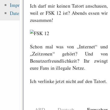
Fehler uns
Impressum
Ich darf mir keinen Tatort anschauen,
Wirtschaftssystems
weil er FSK 12 ist? Abends essen wir
Datenschutz
Freenet / Hyphanet
zusammen!
Effortless pas
protected sharing of f
Freenet
Schon mal was von „Internet“ und
Wirtschaftskrise vs. 
„Zeitzonen“ gehört? Und von
Benutzerfreundlichkeit? Ihr zwingt
eure Fans in illegale Netze.
Zuletzt angezeigt:
Ich verlinke jetzt nicht auf den Tatort.
Datenschutz
Songs
Mercurial vs. 
speedtest clone a
ARD
Deutsch
Fernsehen