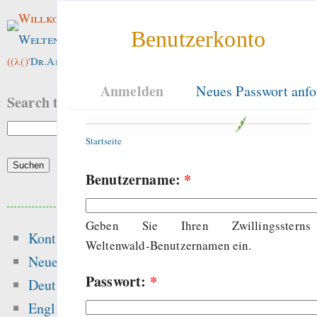
Willkommen im
Benutzerkonto
Weltenwald
!
((λ()'
Dr.ArneBab
))
Anmelden
Neues Passwort anfo
Search this site:
Startseite
Benutzername:
*
Beliebte Inhalte
Geben Sie Ihren Zwillingssterns
Kontakt
Heute:
Weltenwald-Benutzernamen ein.
Neue Inhalte
Passwort:
*
Die erste Million 
Deutsch
schwerste: Der struk
English