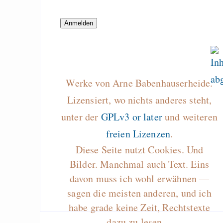
problem: lpr 256
"Creative Conten
European Digital 
Market: Challenges 
Future"
Menschen sind toll!
Werke von Arne Babenhauserheide.
Lizensiert, wo nichts anderes steht,
unter der
GPLv3 or later
und weiteren
Draketo neu: Beiträge
freien Lizenzen
.
Diese Seite nutzt Cookies. Und
Alltag in e
Bilder. Manchmal auch Text. Eins
Klimaneutralen Welt
davon muss ich wohl erwähnen —
Nebelfest - Götter
sagen die meisten anderen, und ich
Rissen
habe grade keine Zeit, Rechtstexte
Curb impacts of
dazu zu lesen…