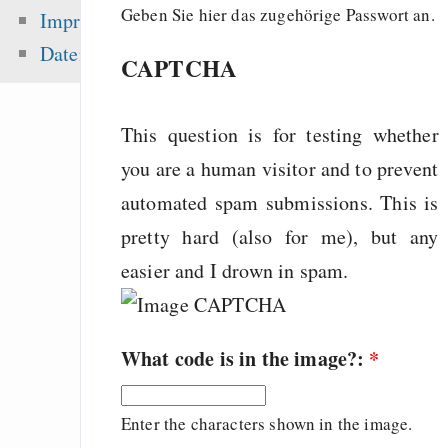
Fehler uns
Geben Sie hier das zugehörige Passwort an.
Impressum
Wirtschaftssystems
Datenschutz
CAPTCHA
Freenet / Hyphanet
Songs
This question is for testing whether
Going from Python t
Scheme - a na
you are a human visitor and to prevent
progression
automated spam submissions. This is
pretty hard (also for me), but any
easier and I drown in spam.
Zuletzt angezeigt:
Testament: Freihe
What code is in the image?:
*
meine Werke
hp photosmart druck
Enter the characters shown in the image.
mehr - communi