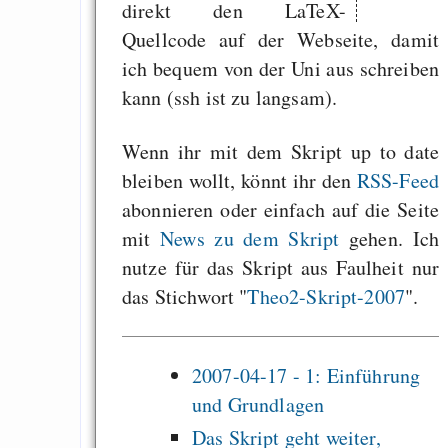
direkt den LaTeX-
2007-04-17 -
Quellcode auf der Webseite, damit
Grundgleichung
ich bequem von der Uni aus schreiben
Elektrodynamik
kann (ssh ist zu langsam).
Ich darf es veröffentl
Wenn ihr mit dem Skript up to date
bleiben wollt, könnt ihr den
RSS-Feed
Draketo neu: Beiträge
abonnieren oder einfach auf die Seite
mit
News zu dem Skript
gehen. Ich
Alltag in e
nutze für das Skript aus Faulheit nur
Klimaneutralen Welt
das Stichwort "
Theo2-Skript-2007
".
Nebelfest - Götter
Rissen
2007-04-17 - 1: Einführung
Curb impacts of
und Grundlagen
programming to ma
Das Skript geht weiter,
EU sovereignty