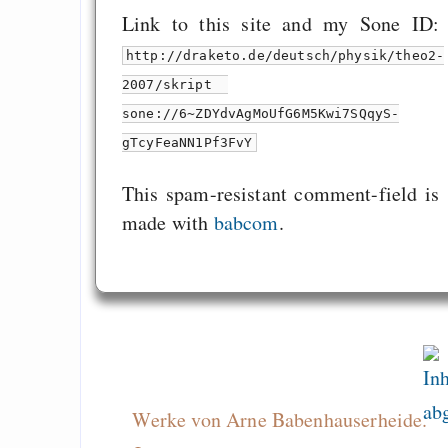
Link to this site and my Sone ID:
http://draketo.de/deutsch/physik/theo2-
2007/skript
sone://6~ZDYdvAgMoUfG6M5Kwi7SQqyS-
gTcyFeaNN1Pf3FvY
This spam-resistant comment-field is
made with
babcom
.
Werke von Arne Babenhauserheide.