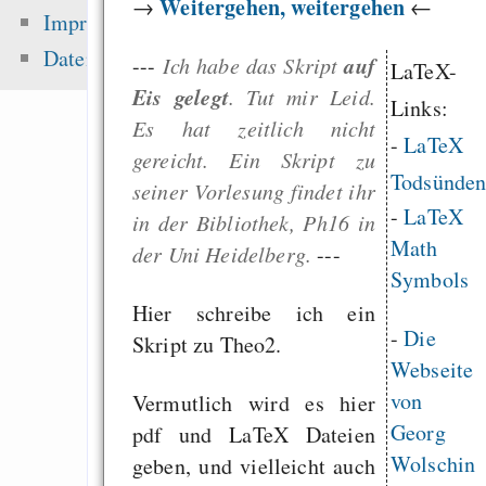
Weitergehen, weitergehen
→
←
sea level ris
Impressum
superstorms”
Datenschutz
auf
---
Ich habe das Skript
LaTeX-
Dragon Cycle 2: St
Eis gelegt
. Tut mir Leid.
their Land
Links:
Es hat zeitlich nicht
ACTA horror - what
-
LaTeX
gereicht. Ein Skript zu
do?
Todsünde
seiner Vorlesung findet ihr
Wir passen aufeinan
-
LaTeX
in der Bibliothek, Ph16 in
(Menschen sind toll!
Math
der Uni Heidelberg.
---
Symbols
Hier schreibe ich ein
-
Die
Zuletzt angezeigt:
Skript zu Theo2.
Webseite
Konsistentes Leben
von
Vermutlich wird es hier
Georg
pdf und LaTeX Dateien
Warum alles dreifach
Wolschin
geben, und vielleicht auch
zurück kommt