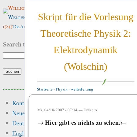
Willkommen im
Skript für die Vorlesung
Weltenwald
!
((λ()'
Dr.ArneBab
))
Theoretische Physik 2:
Search this site:
Elektrodynamik
(Wolschin)
Beliebte Inhalte
Startseite
›
Physik - weiterleitung
Kontakt
Heute:
Mi, 04/18/2007 - 07:34 —
Draketo
Neue Inhalte
Hansen 2016 got t
Hier gibt es nichts zu sehen.
→
←
Deutsch
peer-review — “Ic
English