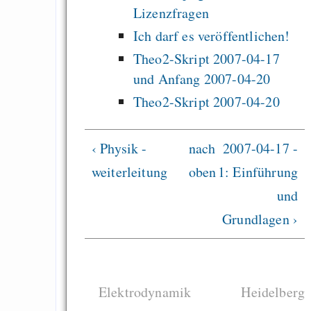
Lizenzfragen
Es gibt Fakten
Ich darf es veröffentlichen!
Measured Temper
Theo2-Skript 2007-04-17
Graben-Neudorf, 
und Anfang 2007-04-20
West Germany
Theo2-Skript 2007-04-20
‹ Physik -
nach
2007-04-17 -
Draketo neu: Kommentar
weiterleitung
oben
1: Einführung
und
64% für Wiederer
Grundlagen ›
der Vermögenssteuer
Heute ist der Abschl
Gratisrollenspieltage
Elektrodynamik
Heidelberg
GNU Taler ist, w