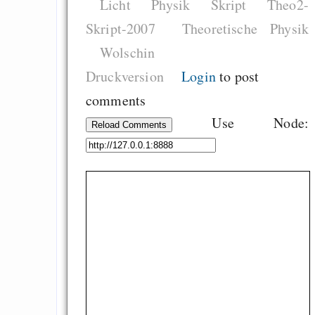
Licht
Physik
Skript
Theo2-
Digitale Euro nur 
behauptet
Skript-2007
Theoretische Physik
Recht auf Gehaltsa
Wolschin
in der EU a
Druckversion
Login
to post
Angestellten -- ab
comments
2027 ab 50
Use Node:
Reload Comments
Die Anstalt suc
Richtige in einer ve
Welt