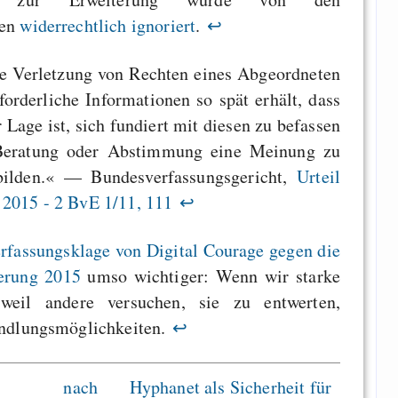
nen
widerrechtlich ignoriert
.
↩
ine Verletzung von Rechten eines Abgeordneten
forderliche Informationen so spät erhält, dass
r Lage ist, sich fundiert mit diesen zu befassen
 Beratung oder Abstimmung eine Meinung zu
ilden.« — Bundesverfassungsgericht,
Urteil
2015 - 2 BvE 1/11, 111
↩
rfassungsklage von Digital Courage gegen die
herung 2015
umso wichtiger: Wenn wir starke
 weil andere versuchen, sie zu entwerten,
andlungsmöglichkeiten.
↩
nach
Hyphanet als Sicherheit für