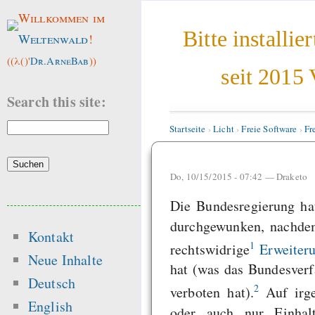
Willkommen im
Bitte installi
Weltenwald
!
((λ()'
Dr.ArneBab
))
seit 2015
Search this site:
Startseite
›
Licht
›
Freie Software
›
Fr
Do, 10/15/2015 - 07:42 —
Draketo
Die Bundesregierung ha
durchgewunken, nachdem
Kontakt
1
rechtswidrige
Erweiter
Neue Inhalte
hat (was das Bundesverf
Deutsch
2
verboten hat).
Auf irge
English
oder auch nur Einhal