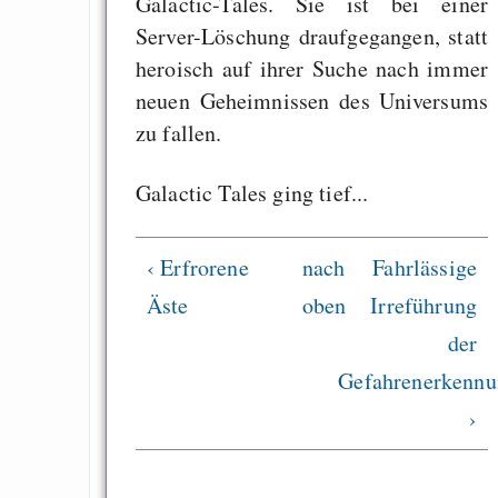
Galactic-Tales. Sie ist bei einer
Kommentar zur Kri
Server-Löschung draufgegangen, statt
Bedingungslosen
heroisch auf ihrer Suche nach immer
Grundeinkommen vo
neuen Geheimnissen des Universums
Kern
zu fallen.
Galactic Tales ging tief...
Draketo neu: Beiträge
‹ Erfrorene
nach
Fahrlässige
Alltag in e
Äste
oben
Irreführung
Klimaneutralen Welt
der
Nebelfest - Götter
Gefahrenerkennu
Rissen
›
Curb impacts of
programming to ma
EU sovereignty