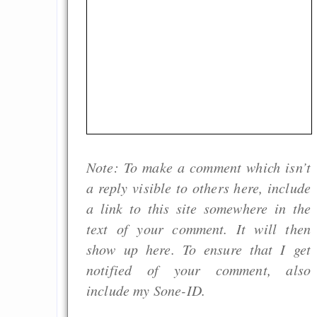
Digitale Euro nur 
behauptet
Recht auf Gehaltsa
in der EU a
Angestellten -- ab
2027 ab 50
Die Anstalt suc
Richtige in einer ve
Note: To make a comment which isn’t
Welt
a reply visible to others here, include
a link to this site somewhere in the
text of your comment. It will then
show up here. To ensure that I get
notified of your comment, also
include my Sone-ID.