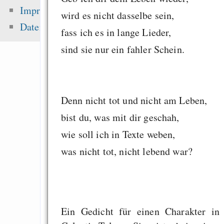
Emacs
Impressum
wird es nicht dasselbe sein,
A short introduct
Datenschutz
fass ich es in lange Lieder,
Mercurial with Tor
sind sie nur ein fahler Schein.
(GNU/Linux and Win
How to make compan
ethically
Denn nicht tot und nicht am Leben,
bist du, was mit dir geschah,
Zuletzt angezeigt:
wie soll ich in Texte weben,
was nicht tot, nicht lebend war?
Fehlinfos zum Hurd
Screencast: Tabb
everything in KDE
Reducing the Python 
Ein Gedicht für einen Charakter in
time