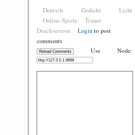
Es gibt Fakten
Deutsch
Gedicht
Licht
Measured Temper
Online-Spiele
Trauer
Graben-Neudorf, 
Druckversion
Login
to post
West Germany
comments
Use Node:
Reload Comments
Draketo neu: Kommentar
64% für Wiederer
der Vermögenssteuer
Heute ist der Abschl
Gratisrollenspieltage
GNU Taler ist, w