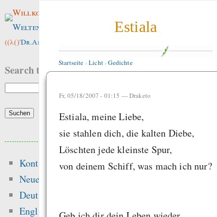
Willkommen im
Estiala
Weltenwald
!
((λ()'
Dr.ArneBab
))
Startseite
›
Licht
›
Gedichte
Search this site:
Fr, 05/18/2007 - 01:15 —
Draketo
Estiala, meine Liebe,
sie stahlen dich, die kalten Diebe,
Beliebte Inhalte
Löschten jede kleinste Spur,
Kontakt
von deinem Schiff, was mach ich nur?
Heute:
Neue Inhalte
Die Wissenschaf
Deutsch
Methode in 140 Zeic
English
Geb ich dir dein Leben wieder,