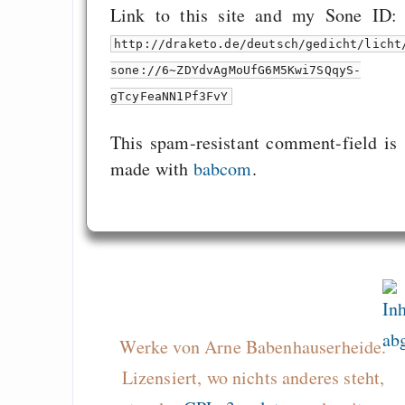
Link to this site and my Sone ID:
http://draketo.de/deutsch/gedicht/licht
sone://6~ZDYdvAgMoUfG6M5Kwi7SQqyS-
gTcyFeaNN1Pf3FvY
This spam-resistant comment-field is
made with
babcom
.
Werke von Arne Babenhauserheide.
Lizensiert, wo nichts anderes steht,