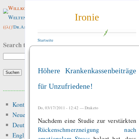
Willkommen im
Ironie
Weltenwald
!
((λ()'
Dr.ArneBab
))
Startseite
Search this site:
Höhere Krankenkassenbeiträge
für Unzufriedene!
Beliebte Inhalte
Kontakt
Heute:
Do, 03/17/2011 - 12:42 —
Draketo
Neue Inhalte
Nachdem eine Studie zur verstärkten
Glücksspielseite
Deutsch
Rückenschmerzneigung nach
gefährliche Drogen
English
emotionalem Stress
belegt hat, dass