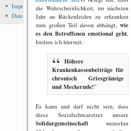
Gentoo auf iMac
Impressum
die Wahrscheinlichkeit, im nächsten
Screen 1,25Ghz
Datenschutz
Jahr an Rückenleiden zu erkranken
Hansen 2016 got t
wie
zum großen Teil davon abhängt,
peer-review — “Ic
es den Betroffenen emotional geht
,
sea level ris
fordere ich hiermit:
superstorms”
Politik
Höhere
Krankenkassenbeiträge für
chronisch Griesgrämige
Zuletzt angezeigt:
und Meckernde!
Studien mit besch
Es kann und darf nicht sein, dass
Bereich zur Meinun
diese Sozialschmarotzer unsere
gegen Bio
Solidargemeinschaft
weiterhin
power and blindne