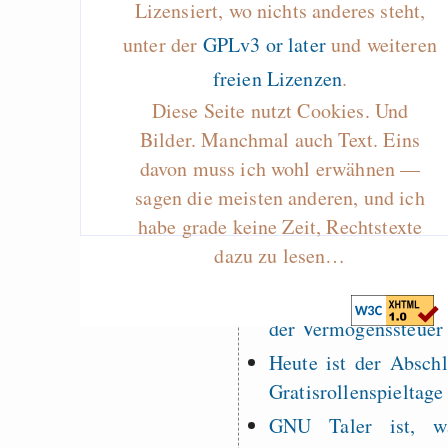
Lizensiert, wo nichts anderes steht,
Es gibt Fakten
unter der
GPLv3 or later
und weiteren
Measured Temper
freien Lizenzen
.
Graben-Neudorf, 
Diese Seite nutzt Cookies. Und
West Germany
Bilder. Manchmal auch Text. Eins
davon muss ich wohl erwähnen —
sagen die meisten anderen, und ich
habe grade keine Zeit, Rechtstexte
Draketo neu: Kommentar
dazu zu lesen…
64% für Wiederer
der Vermögenssteuer
Heute ist der Abschl
Gratisrollenspieltage
GNU Taler ist, w