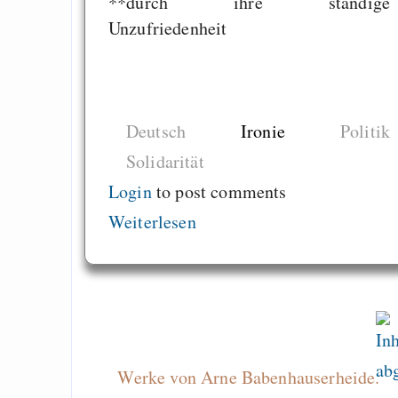
**durch ihre ständige
tragedy behind syste
Unzufriedenheit
Gewerkschaftsfeindli
Lügen bei GuteFrage
Are there 10x progr
Deutsch
Ironie
Politik
Solidarität
Draketo neu: Beiträge
Login
to post comments
Weiterlesen
Alltag in e
Klimaneutralen Welt
Nebelfest - Götter
Rissen
Curb impacts of
programming to ma
Werke von Arne Babenhauserheide.
EU sovereignty