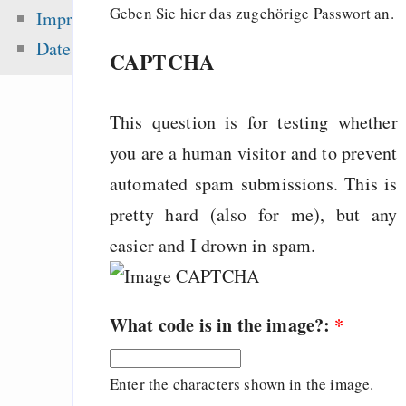
peer-review — “Ic
Geben Sie hier das zugehörige Passwort an.
Impressum
sea level ris
Datenschutz
CAPTCHA
superstorms”
Politics and Free Lic
This question is for testing whether
Die erste Million 
schwerste: Der struk
you are a human visitor and to prevent
Fehler uns
automated spam submissions. This is
Wirtschaftssystems
pretty hard (also for me), but any
easier and I drown in spam.
Zuletzt angezeigt:
What code is in the image?:
*
The dynamics of free
and the dang
Enter the characters shown in the image.
noncommercial claus