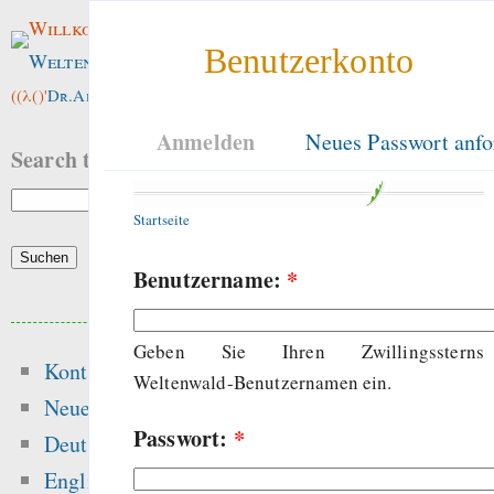
Willkommen im
Benutzerkonto
Weltenwald
!
((λ()'
Dr.ArneBab
))
Anmelden
Neues Passwort anfo
Search this site:
Startseite
Benutzername:
*
Beliebte Inhalte
Geben Sie Ihren Zwillingssterns
Kontakt
Heute:
Weltenwald-Benutzernamen ein.
Neue Inhalte
Passwort:
*
English
Deutsch
Hansen 2016 got t
English