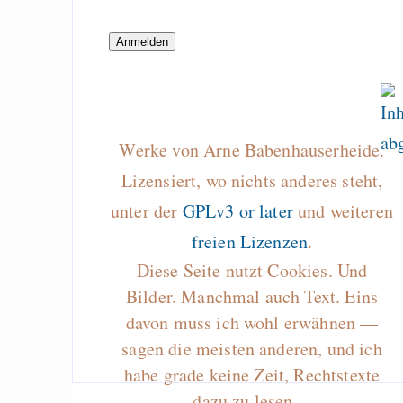
Rezo hat Recht
English
Guttenberg hat
Stimmausbildung un
sie um mit wahren
zu lügen
Werke von Arne Babenhauserheide.
Lizensiert, wo nichts anderes steht,
unter der
GPLv3 or later
und weiteren
Draketo neu: Beiträge
freien Lizenzen
.
Diese Seite nutzt Cookies. Und
Alltag in e
Bilder. Manchmal auch Text. Eins
Klimaneutralen Welt
davon muss ich wohl erwähnen —
Nebelfest - Götter
sagen die meisten anderen, und ich
Rissen
habe grade keine Zeit, Rechtstexte
Curb impacts of
dazu zu lesen…